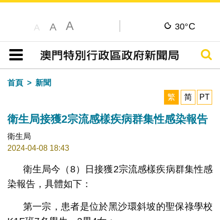
A
C
A
30°
A
搜尋
目錄
首頁
新聞
繁
简
PT
衛生局接獲2宗流感樣疾病群集性感染報告
衛生局
2024-04-08 18:43
衛生局今（8）日接獲2宗流感樣疾病群集性感
染報告，具體如下：
第一宗，患者是位於黑沙環斜坡的聖保祿學校