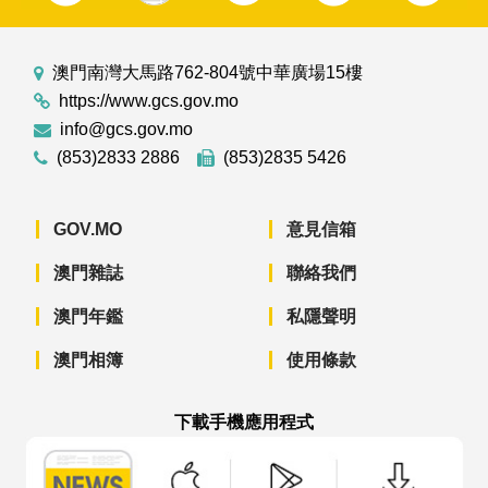
澳門南灣大馬路762-804號中華廣場15樓
https://www.gcs.gov.mo
info@gcs.gov.mo
(853)2833 2886
(853)2835 5426
GOV.MO
意見信箱
澳門雜誌
聯絡我們
澳門年鑑
私隱聲明
澳門相簿
使用條款
下載手機應用程式
澳門政府新聞 APP - App Store 下載
澳門政府新聞 APP - Googl
澳門政府新聞 