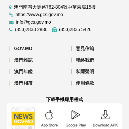
澳門南灣大馬路762-804號中華廣場15樓
https://www.gcs.gov.mo
info@gcs.gov.mo
(853)2833 2886
(853)2835 5426
GOV.MO
意見信箱
澳門雜誌
聯絡我們
澳門年鑑
私隱聲明
澳門相簿
使用條款
下載手機應用程式
澳門政府新聞 APP - App Store 下載
澳門政府新聞 APP - Googl
澳門政府新聞 