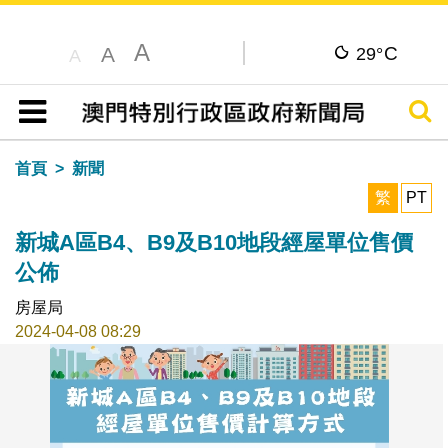
A
C
A
29°
A
搜尋
目錄
首頁
新聞
繁
PT
新城A區B4、B9及B10地段經屋單位售價
公佈
房屋局
2024-04-08 08:29