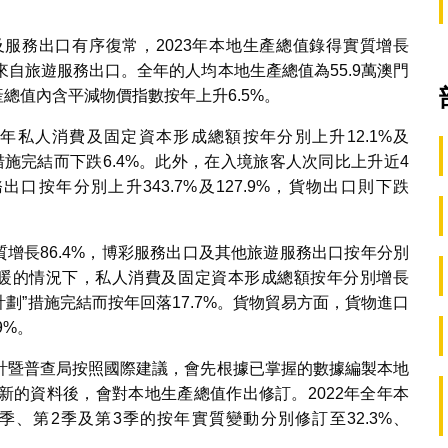
服務出口有序復常，2023年本地生產總值錄得實質增長
力來自旅遊服務出口。全年的人均本地生產總值為55.9萬澳門
產總值內含平減物價指數按年上升6.5%。
私人消費及固定資本形成總額按年分別上升12.1%及
”措施完結而下跌6.4%。此外，在入境旅客人次同比上升近4
按年分別上升343.7%及127.9%，貨物出口則下跌
質增長86.4%，博彩服務出口及其他旅遊服務出口按年分別
繼續回暖的情況下，私人消費及固定資本形成總額按年分別增長
貼計劃”措施完結而按年回落17.7%。貨物貿易方面，貨物進口
9%。
計暨普查局按照國際建議，會先根據已掌握的數據編製本地
新的資料後，會對本地生產總值作出修訂。2022年全年本
第1季、第2季及第3季的按年實質變動分別修訂至32.3%、