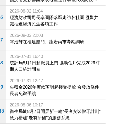
施
2026-08-02 11:04
6
經濟財政司司長率團隊落區走訪各社團 凝聚共
識推進經濟民生各項工作
2026-08-03 22:03
7
岑浩輝在福建廈門、龍岩兩市考察調研
2026-07-31 16:40
8
統計局8月1日起派員上門 協助住戶完成2026 中
期人口統計問卷
2026-07-31 12:47
9
央積金2026年度款項明起接受提款 合發放條件
長者免辦手續
2026-08-06 10:17
10
衛生局於8月7日開展新一輪“長者安裝假牙計劃”
致力構建“老有所醫”的服務系統