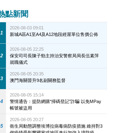
熱點新聞
2026-08-03 09:01
1
新城A區A1至A4及A12地段經屋單位售價公佈
2026-08-05 22:25
2
保安司司長陳子勁主持治安警察局局長伍素萍
就職儀式
2026-08-05 20:35
3
澳門海關晉升9名副關務監督
2026-08-05 15:14
4
警情通告：提防網購“掃碼登記”詐騙 以免MPay
帳號被盜用
2026-08-05 20:27
5
衛生局動態調整埃博拉病毒病防疫措施 維持對3
個疫情受影響國家或地區進行加強入境防疫措