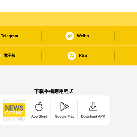
Telegram
Weibo
電子報
RSS
下載手機應用程式
澳門政府新聞 APP - App Store 下載
澳門政府新聞 APP - Google Pla
澳門政府新聞 APP -