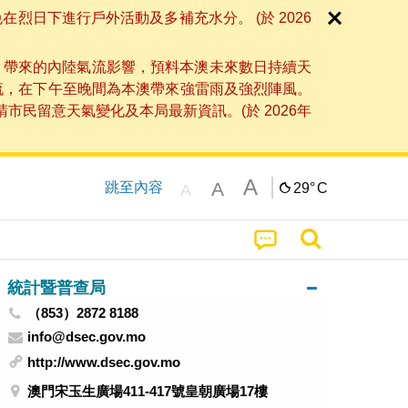
日下進行戶外活動及多補充水分。 (於 2026
」帶來的內陸氣流影響，預料本澳未來數日持續天
流，在下午至晚間為本澳帶來強雷雨及強烈陣風。
民留意天氣變化及本局最新資訊。(於 2026年
A
A
跳至內容
29°
C
A
統計暨普查局
（853）2872 8188
info@dsec.gov.mo
http://www.dsec.gov.mo
澳門宋玉生廣場411-417號皇朝廣場17樓