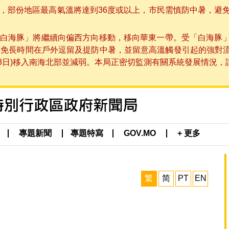
部份地區最高氣溫將達到36度或以上，市民需慎防中暑，避免在烈
白海豚」將繼續向偏西方向移動，移向華東一帶。受「白海豚
避免長時間在戶外逗留及提防中暑，並留意高溫觸發引起的強對
8日)移入南海北部並減弱。本局正密切監測有關系統發展情況，請市
專題新聞
專題特寫
GOV.MO
+ 更多
繁
简
PT
EN