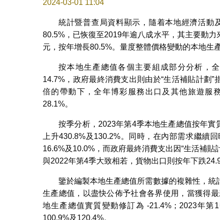
2024-03-01 11:04
統計暨普查局資料顯示，隨着本地經濟活動及
80.5%，已恢復至2019年逾八成水平，其主要動
元，按年增長80.5%。量度整體價格變動的本地生
按本地生產總值各個主要組成部分分析，全年
14.7%，政府最終消費支出則由於“生活補貼計劃
倍的帶動下，全年博彩服務出口及其他旅遊服務出口
28.1%。
按季分析，2023年第4季本地生產總值按年實
上升430.8%及130.2%。同時，在內部需求
16.6%及10.0%，而政府最終消費支出因“生活補
與2022年第4季大致相若，貨物出口則按年下跌24.
鑒於編製本地生產總值所需數據的複雜性，統
生產總值，以盡快公佈予社會各界使用，當獲得最
地生產總值實質變動修訂為 -21.4%；2023年
100.9%及120.4%。