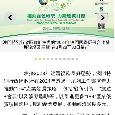
上一則
下一
澳門特別行政區政府主辦的“2024年澳門國際環保合作發
展論壇及展覽”在3月28至30日舉行
1
2
3
4
5
6
7
8
9
10
11
承接2023年經濟復甦良好態勢，澳門特
別行政區政府在2024年透過一系列工作部署着力
推動“1+4”產業發展策略，包括招商引資、“旅遊
+會展”以及澳琴聯動等，以引進更多“1+4”產業優
質項目落戶，賦能產業發展，推動經濟適度多元。