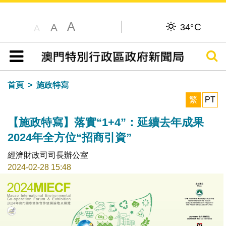
A
C
A
34°
A
搜尋
目錄
首頁
施政特寫
繁
PT
【施政特寫】落實“1+4”：延續去年成果
2024年全方位“招商引資”
經濟財政司司長辦公室
2024-02-28 15:48