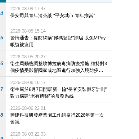
2026-08-09 17:47
4
保安司與青年清茶談 “平安城市 青年擔當”
2026-08-05 15:14
5
警情通告：提防網購“掃碼登記”詐騙 以免MPay
帳號被盜用
2026-08-05 20:27
6
衛生局動態調整埃博拉病毒病防疫措施 維持對3
個疫情受影響國家或地區進行加強入境防疫措
施
2026-08-06 10:17
7
衛生局於8月7日開展新一輪“長者安裝假牙計劃”
致力構建“老有所醫”的服務系統
2026-08-06 22:21
8
籌建科技研發產業園工作組舉行2026年第一次
會議
2026-08-03 22:03
9