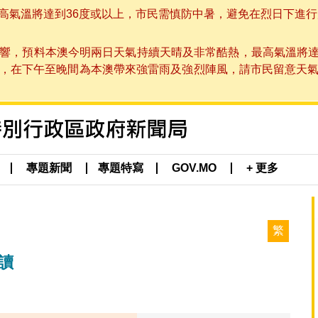
溫將達到36度或以上，市民需慎防中暑，避免在烈日下進行戶外活動
響，預料本澳今明兩日天氣持續天晴及非常酷熱，最高氣溫將達
在下午至晚間為本澳帶來強雷雨及強烈陣風，請市民留意天氣變化及本
專題新聞
專題特寫
GOV.MO
+ 更多
繁
讀