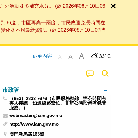
及多補充水分。 (於 2026年08月10日06
到36度，市區再高一兩度，市民應避免長時間在
局最新資訊。(於 2026年08月10日07時
A
A
跳至內容
33°
C
A
市政署
（853）2833 7676（市民服務熱線 - 辦公時間有
專人接聽，如遇線路繁忙、非辦公時段備有錄音
服務。）
webmaster@iam.gov.mo
http://www.iam.gov.mo
澳門新馬路163號