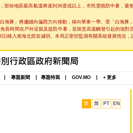
部份地區最高氣溫將達到36度或以上，市民需慎防中暑，避免在烈
白海豚」將繼續向偏西方向移動，移向華東一帶。受「白海豚
避免長時間在戶外逗留及提防中暑，並留意高溫觸發引起的強對
8日)移入南海北部並減弱。本局正密切監測有關系統發展情況，請市
專題新聞
專題特寫
GOV.MO
+ 更多
繁
简
PT
EN