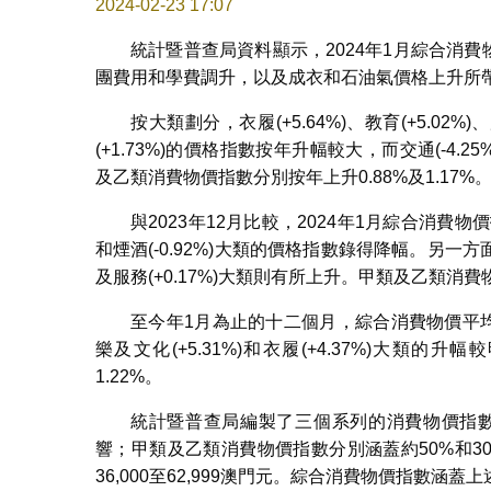
2024-02-23 17:07
統計暨普查局資料顯示，2024年1月綜合消費
團費用和學費調升，以及成衣和石油氣價格上升所
按大類劃分，衣履(+5.64%)、教育(+5.02%)
(+1.73%)的價格指數按年升幅較大，而交通(-4.25%
及乙類消費物價指數分別按年上升0.88%及1.17%
與2023年12月比較，2024年1月綜合消費物價指數
和煙酒(-0.92%)大類的價格指數錄得降幅。另一方面，
及服務(+0.17%)大類則有所上升。甲類及乙類消費物
至今年1月為止的十二個月，綜合消費物價平均指數
樂及文化(+5.31%)和衣履(+4.37%)大類
1.22%。
統計暨普查局編製了三個系列的消費物價指數
響；甲類及乙類消費物價指數分別涵蓋約50%和30%
36,000至62,999澳門元。綜合消費物價指數