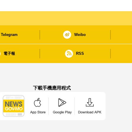
Telegram
Weibo
電子報
RSS
下載手機應用程式
澳門政府新聞 APP - App Store 下載
澳門政府新聞 APP - Google Pla
澳門政府新聞 APP -