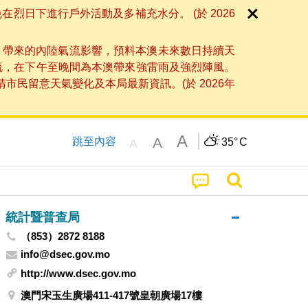
日下進行戶外活動及多補充水分。 (於 2026
」帶來的內陸氣流影響，預料本澳未來數日持續天
流，在下午至晚間為本澳帶來強雷雨及強烈陣風。
民留意天氣變化及本局最新資訊。(於 2026年
A
A
跳至內容
35°
C
A
統計暨普查局
（853）2872 8188
info@dsec.gov.mo
http://www.dsec.gov.mo
澳門宋玉生廣場411-417號皇朝廣場17樓