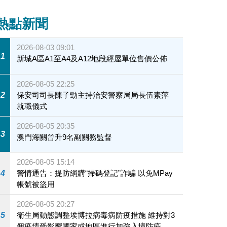
熱點新聞
2026-08-03 09:01
1
新城A區A1至A4及A12地段經屋單位售價公佈
2026-08-05 22:25
2
保安司司長陳子勁主持治安警察局局長伍素萍
就職儀式
2026-08-05 20:35
3
澳門海關晉升9名副關務監督
2026-08-05 15:14
4
警情通告：提防網購“掃碼登記”詐騙 以免MPay
帳號被盜用
2026-08-05 20:27
5
衛生局動態調整埃博拉病毒病防疫措施 維持對3
個疫情受影響國家或地區進行加強入境防疫措