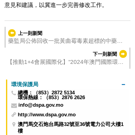
意見和建議，以冀進一步完善修改工作。
上一則新聞
藥監局公佈回收一批黃曲霉毒素超標的中藥飲
片“蜂房”
下一則新聞
【推動1+4會展國際化】“2024年澳門國際環保
合作發展論壇及展覽”3月底舉行
環境保護局
總機：（853）2872 5134
環保熱線：（853）2876 2626
info@dspa.gov.mo
http://www.dspa.gov.mo
澳門馬交石炮台馬路32號至36號電力公司大樓1
樓