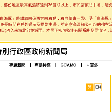
部份地區最高氣溫將達到36度或以上，市民需慎防中暑，避免在烈
白海豚」將繼續向偏西方向移動，移向華東一帶。受「白海豚
避免長時間在戶外逗留及提防中暑，並留意高溫觸發引起的強對
8日)移入南海北部並減弱。本局正密切監測有關系統發展情況，請市
專題新聞
專題特寫
GOV.MO
+ 更多
繁
EN