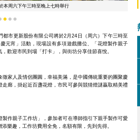
將於本周六下午三時至晚上七時舉行
1
2
3
4
門都市更新股份有限公司將於2月24日（周六）下午三時至
‧慶元宵」活動，現場設有多項遊戲攤位、「花燈製作親子
氣，歡迎市民到場「打卡」，與街坊分享佳節喜悅。
象徵家人及情侶團圓，幸福美滿，是中國傳統重要的團聚慶
燈走廊，掛起近百盞花燈，市民可參與競猜燈謎贏取精美禮
燈製作親子工作坊」，參加者可在導師指引下親手製作可愛
增添樂趣，工作坊費用全免，名額有限，先到先得。