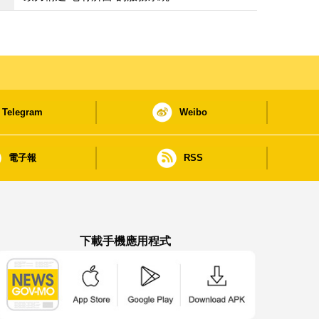
Telegram
Weibo
電子報
RSS
下載手機應用程式
澳門政府新聞 APP - App Store 下載
澳門政府新聞 APP - Google Pla
澳門政府新聞 APP -