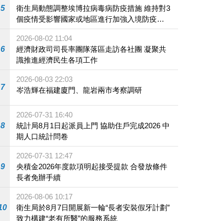
5
衛生局動態調整埃博拉病毒病防疫措施 維持對3
個疫情受影響國家或地區進行加強入境防疫措
施
2026-08-02 11:04
6
經濟財政司司長率團隊落區走訪各社團 凝聚共
識推進經濟民生各項工作
2026-08-03 22:03
7
岑浩輝在福建廈門、龍岩兩市考察調研
2026-07-31 16:40
8
統計局8月1日起派員上門 協助住戶完成2026 中
期人口統計問卷
2026-07-31 12:47
9
央積金2026年度款項明起接受提款 合發放條件
長者免辦手續
2026-08-06 10:17
10
衛生局於8月7日開展新一輪“長者安裝假牙計劃”
致力構建“老有所醫”的服務系統