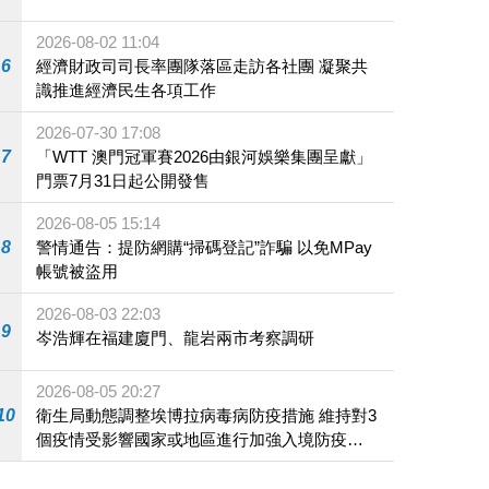
2026-08-02 11:04
6
經濟財政司司長率團隊落區走訪各社團 凝聚共
識推進經濟民生各項工作
2026-07-30 17:08
7
「WTT 澳門冠軍賽2026由銀河娛樂集團呈獻」
門票7月31日起公開發售
2026-08-05 15:14
8
警情通告：提防網購“掃碼登記”詐騙 以免MPay
帳號被盜用
2026-08-03 22:03
9
岑浩輝在福建廈門、龍岩兩市考察調研
2026-08-05 20:27
10
衛生局動態調整埃博拉病毒病防疫措施 維持對3
個疫情受影響國家或地區進行加強入境防疫措
施