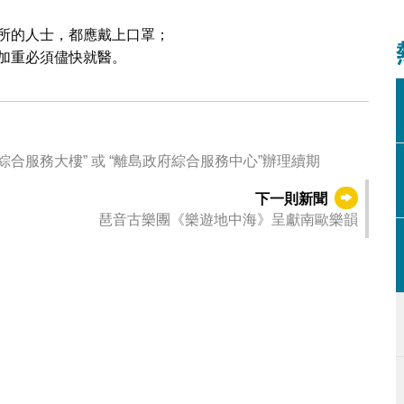
所的人士，都應戴上口罩；
加重必須儘快就醫。
合服務大樓” 或 “離島政府綜合服務中心”辦理續期
下一則新聞
琶音古樂團《樂遊地中海》呈獻南歐樂韻