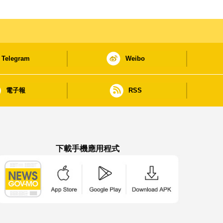
Telegram
Weibo
電子報
RSS
下載手機應用程式
澳門政府新聞 APP - App Store 下載
澳門政府新聞 APP - Google Pla
澳門政府新聞 APP -