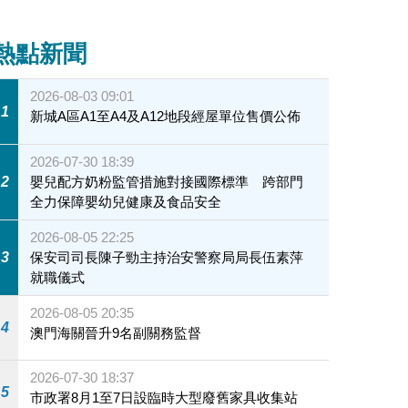
熱點新聞
2026-08-03 09:01
1
新城A區A1至A4及A12地段經屋單位售價公佈
2026-07-30 18:39
2
嬰兒配方奶粉監管措施對接國際標準 跨部門
全力保障嬰幼兒健康及食品安全
2026-08-05 22:25
3
保安司司長陳子勁主持治安警察局局長伍素萍
就職儀式
2026-08-05 20:35
4
澳門海關晉升9名副關務監督
2026-07-30 18:37
5
市政署8月1至7日設臨時大型廢舊家具收集站