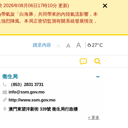
6年08月06日17時10分 更新)
熱帶氣旋「白海豚」共同帶來的內陸氣流影響，本
及強烈陣風。本局正密切監測有關系統發展情況，
A
A
跳至內容
27°
C
A
衛生局
（853）2831 3731
info@ssm.gov.mo
http://www.ssm.gov.mo
澳門東望洋新街 339號 衛生局行政樓
+ 更多