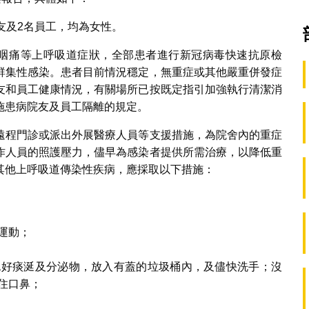
友及2名員工，均為女性。
或咽痛等上呼吸道症狀，全部患者進行新冠病毒快速抗原檢
群集性感染。患者目前情況穩定，無重症或其他嚴重併發症
友和員工健康情況，有關場所已按既定指引加強執行清潔消
施患病院友及員工隔離的規定。
遠程門診或派出外展醫療人員等支援措施，為院舍內的重症
作人員的照護壓力，儘早為感染者提供所需治療，以降低重
其他上呼吸道傳染性疾病，應採取以下措施：
運動；
包好痰涎及分泌物，放入有蓋的垃圾桶內，及儘快洗手；沒
住口鼻；