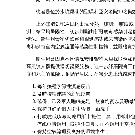
患者是位於水坑尾巷的聖瑪利亞安老院13名院
上述患者2月14日起出現發熱、咳嗽、咳痰
測，結果均呈陽性，初步判斷由新冠病毒感染引起
情況。衛生局會密切監察和跟進感染或未感染的院
毒和保持室內空氣流通等感染控制措施，並嚴格實
衛生局會因應不同情況安排醫護人員採取例如
高風險人群提供適切醫療服務，進一步紓緩院舍工
症和死亡的風險，並提醒居民，為減少患上流感或
每年接種季節性流感疫苗；
及時接種建議的新冠疫苗；
確保自己及家人睡眠充足，飲食均衡以及勤做
保持良好的個人衛生習慣，勤洗手；
打噴嚏或咳嗽時應用紙巾掩住口鼻，用紙巾
有紙巾時應用肘部掩住口鼻，而不應用手掌掩
保持空氣流通及良好的環境衛生；