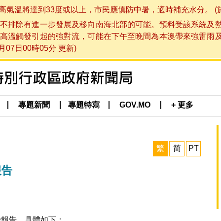
將達到33度或以上，市民應慎防中暑，適時補充水分。 (於 202
不排除有進一步發展及移向南海北部的可能。預料受該系統及
高溫觸發引起的強對流，可能在下午至晚間為本澳帶來強雷雨
07日00時05分 更新)
專題新聞
專題特寫
GOV.MO
+ 更多
繁
简
PT
報告
染報告，具體如下：