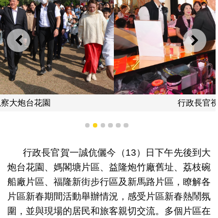
上一則
下一
行政長官視察媽閣塘片區
1
2
3
4
5
6
行政長官賀一誠伉儷今（13）日下午先後到大
炮台花園、媽閣塘片區、益隆炮竹廠舊址、荔枝碗
船廠片區、福隆新街步行區及新馬路片區，瞭解各
片區新春期間活動舉辦情況，感受片區新春熱鬧氛
圍，並與現場的居民和旅客親切交流。多個片區在