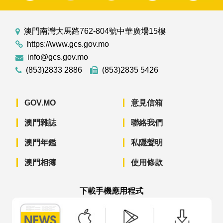
澳門南灣大馬路762-804號中華廣場15樓
https://www.gcs.gov.mo
info@gcs.gov.mo
(853)2833 2886
(853)2835 5426
GOV.MO
意見信箱
澳門雜誌
聯絡我們
澳門年鑑
私隱聲明
澳門相簿
使用條款
下載手機應用程式
澳門政府新聞 APP - App Store 下載
澳門政府新聞 APP - Googl
澳門政府新聞 