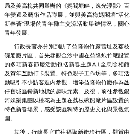
局及美高梅共同舉辦的《媽閣塘畔，逸光浮影》百
年變遷及藝術作品聯展，並與美高梅媽閣塘“活化
新春薈”現場的青年攤主交流活動舉辦情況，關心
青年發展。
行政長官亦分別到訪了益隆炮竹廠舊址及荔枝
碗船廠片區，首先參觀金沙中國在益隆炮竹廠設置
的多項新春節慶活動包括新春主題A.I.全息照相館
及賀年互動打卡裝置、特色親子工作坊等，多項活
動吸引不少訪客進內參觀，增添益隆炮竹廠作為氹
仔舊城區嶄新地標的趣味元素。及後，前往參觀銀
河娛樂集團以桃花為主題在荔枝碗船廠片區設置的
特色新春場景，感受該區獨特的歷史文化與景觀氛
圍。
其後，行政長官前往福隆新街步行區，觀賞由