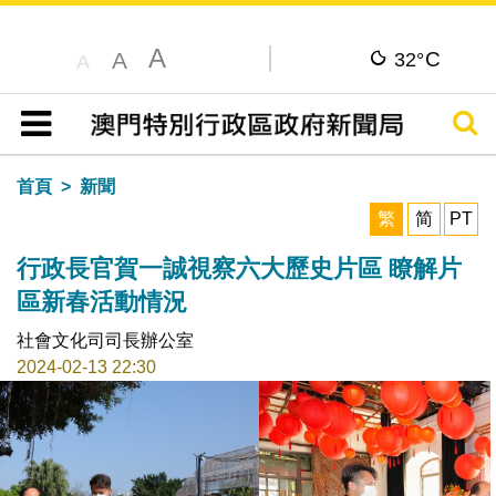
A
C
A
32°
A
搜尋
目錄
首頁
新聞
繁
简
PT
行政長官賀一誠視察六大歷史片區 瞭解片
區新春活動情況
社會文化司司長辦公室
2024-02-13 22:30