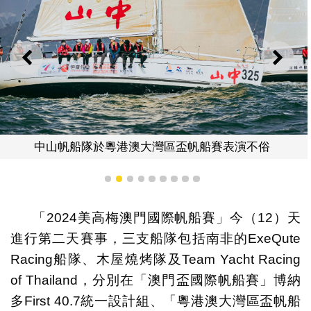
上一則
下一
中山帆船隊於粵港澳大灣區盃帆船賽表演不俗
1
2
3
4
5
6
7
8
9
「2024美高梅澳門國際帆船賽」今（12）天
進行第二天賽事，三支船隊包括南非的ExeQute
Racing船隊、木屋燒烤隊及Team Yacht Racing
of Thailand，分別在「澳門盃國際帆船賽」博納
多First 40.7統一設計組、「粵港澳大灣區盃帆船