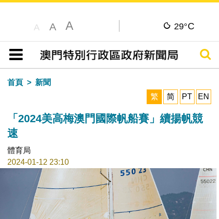
A
C
A
29°
A
搜尋
目錄
首頁
新聞
繁
简
PT
EN
「2024美高梅澳門國際帆船賽」續揚帆競
速
體育局
2024-01-12 23:10