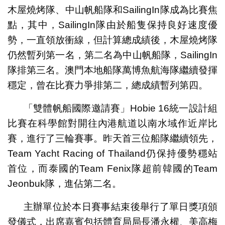
木屋燒烤隊、中山帆船隊和SailingIn隊成為比賽焦
點，其中，SailingIn隊由於船隻保持良好速度優
勢，一直領放衝線，但計算總成績後，木屋燒烤隊
仍然暫列第一名，第二名為中山帆船隊，SailingIn
隊排第三名。澳門本地船隊萬博魚航海隊繼續發揮
穩定，曾在比賽力爭排第二，總成績暫列第四。
「雙體帆船國際邀請賽」Hobie 16統一設計組
比賽在科學館對開往內港航道以南水域作近岸比
賽，進行了三輪賽事。昨天首三位船隊繼續領先，
Team Yacht Racing of Thailand仍保持優勢穩站
首位，而泰國的Team Fenix隊超前韓國的Team
Jeonbuk隊，進佔第二名。
主辦單位於本日賽事結束後舉行了單日獎項頒
發儀式，出席嘉賓包括體育局局長潘永權、美高梅