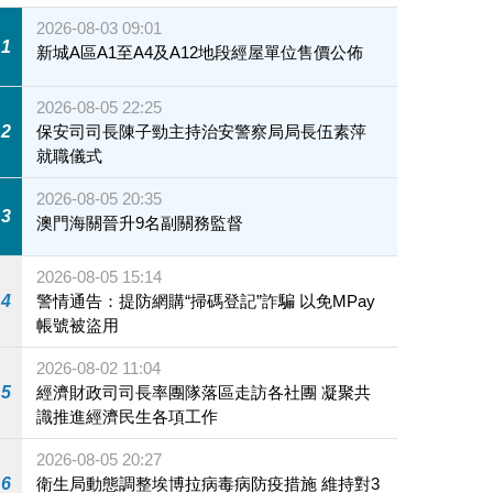
2026-08-03 09:01
1
新城A區A1至A4及A12地段經屋單位售價公佈
2026-08-05 22:25
2
保安司司長陳子勁主持治安警察局局長伍素萍
就職儀式
2026-08-05 20:35
3
澳門海關晉升9名副關務監督
2026-08-05 15:14
4
警情通告：提防網購“掃碼登記”詐騙 以免MPay
帳號被盜用
2026-08-02 11:04
5
經濟財政司司長率團隊落區走訪各社團 凝聚共
識推進經濟民生各項工作
2026-08-05 20:27
6
衛生局動態調整埃博拉病毒病防疫措施 維持對3