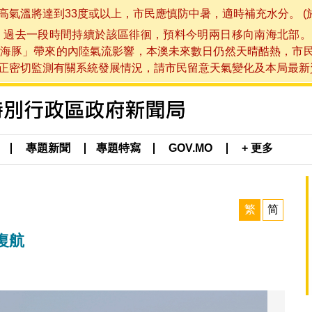
將達到33度或以上，市民應慎防中暑，適時補充水分。 (於 202
，過去一段時間持續於該區徘徊，預料今明兩日移向南海北部。
海豚」帶來的內陸氣流影響，本澳未來數日仍然天晴酷熱，市
切監測有關系統發展情況，請市民留意天氣變化及本局最新資訊。(於 
專題新聞
專題特寫
GOV.MO
+ 更多
繁
简
復航