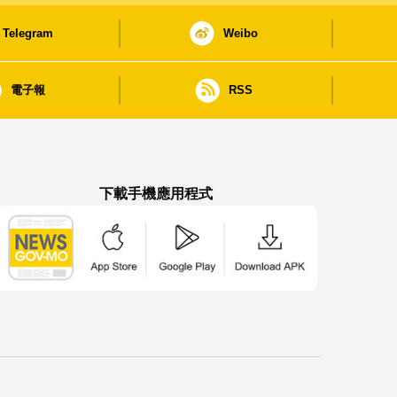
Telegram
Weibo
電子報
RSS
下載手機應用程式
澳門政府新聞 APP - App Store 下載
澳門政府新聞 APP - Google Pla
澳門政府新聞 APP -