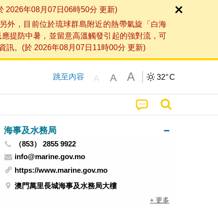
6年08月07日06時50分 更新)
另外，目前位於琉球群島附近的熱帶氣旋「白海
民應提防中暑，並留意高溫觸發引起的強對流，可
2026年08月07日11時00分 更新)
A
A
跳至內容
32°
C
A
海事及水務局
（853） 2855 9922
info@marine.gov.mo
https://www.marine.gov.mo
澳門萬里長城海事及水務局大樓
+ 更多