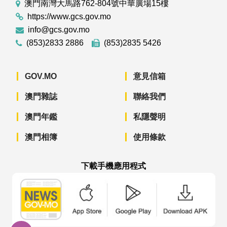
澳門南灣大馬路762-804號中華廣場15樓
https://www.gcs.gov.mo
info@gcs.gov.mo
(853)2833 2886
(853)2835 5426
GOV.MO
意見信箱
澳門雜誌
聯絡我們
澳門年鑑
私隱聲明
澳門相簿
使用條款
下載手機應用程式
澳門政府新聞 APP - App Store 下載
澳門政府新聞 APP - Googl
澳門政府新聞 