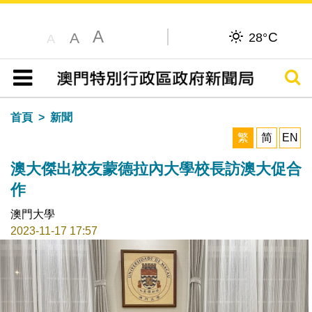
A
C
A
28°
A
搜尋
目錄
首頁
新聞
繁
简
EN
澳大傑出校友蒙德拉內大學校長訪澳大促合
作
澳門大學
2023-11-17 17:57