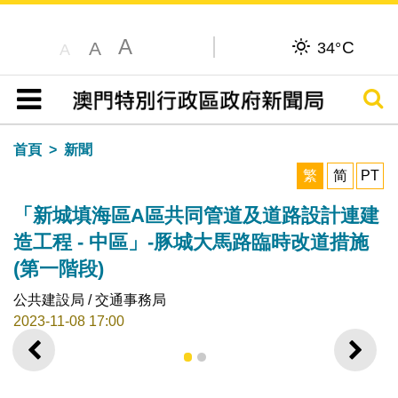
A
C
A
34°
A
搜尋
目錄
首頁
新聞
繁
简
PT
「新城填海區A區共同管道及道路設計連建
造工程 - 中區」-豚城大馬路臨時改道措施
(第一階段)
公共建設局 / 交通事務局
2023-11-08 17:00
上一則
下一
1
2