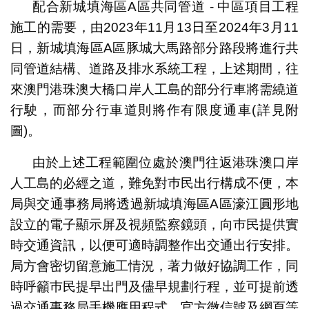
配合新城填海區A區共同管道 - 中區項目工程
施工的需要，由2023年11月13日至2024年3月11
日，新城填海區A區豚城大馬路部分路段將進行共
同管道結構、道路及排水系統工程，上述期間，往
來澳門港珠澳大橋口岸人工島的部分行車將需繞道
行駛，而部分行車道則將作有限度通車(詳見附
圖)。
由於上述工程範圍位處於澳門往返港珠澳口岸
「新城填海區A區共同管道及道路設計連建造工程- 中
人工島的必經之道，難免對巿民出行構成不便，本
區」-豚城大馬路臨時改道措施
局與交通事務局將透過新城填海區A區濠江圓形地
設立的電子顯示屏及視頻監察鏡頭，向巿民提供實
時交通資訊，以便可適時調整作出交通出行安排。
局方會密切留意施工情況，著力做好協調工作，同
時呼籲巿民提早出門及儘早規劃行程，並可提前透
過交通事務局手機應用程式、官方微信號及網頁等