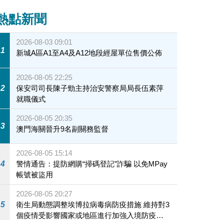
熱點新聞
2026-08-03 09:01
1
新城A區A1至A4及A12地段經屋單位售價公佈
2026-08-05 22:25
2
保安司司長陳子勁主持治安警察局局長伍素萍
就職儀式
2026-08-05 20:35
3
澳門海關晉升9名副關務監督
2026-08-05 15:14
4
警情通告：提防網購“掃碼登記”詐騙 以免MPay
帳號被盜用
2026-08-05 20:27
5
衛生局動態調整埃博拉病毒病防疫措施 維持對3
個疫情受影響國家或地區進行加強入境防疫措