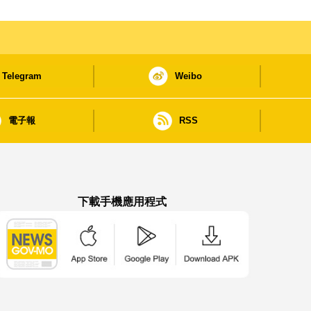
Telegram
Weibo
電子報
RSS
下載手機應用程式
澳門政府新聞 APP - App Store 下載
澳門政府新聞 APP - Google Pla
澳門政府新聞 APP -