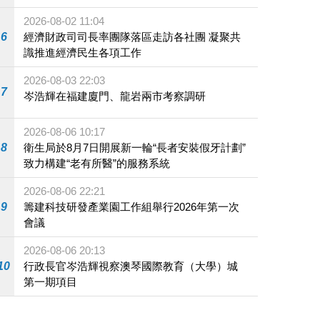
施
2026-08-02 11:04
6
經濟財政司司長率團隊落區走訪各社團 凝聚共
識推進經濟民生各項工作
2026-08-03 22:03
7
岑浩輝在福建廈門、龍岩兩市考察調研
2026-08-06 10:17
8
衛生局於8月7日開展新一輪“長者安裝假牙計劃”
致力構建“老有所醫”的服務系統
2026-08-06 22:21
9
籌建科技研發產業園工作組舉行2026年第一次
會議
2026-08-06 20:13
10
行政長官岑浩輝視察澳琴國際教育（大學）城
第一期項目