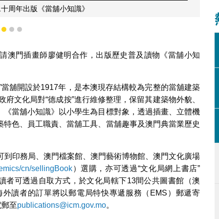
立二十周年出版《當舖小知識》
1
2
3
請澳門插畫師廖健明合作，出版歷史普及讀物《當舖小知
”當舖開設於1917年，是本澳現存結構較為完整的當舖建築
區政府文化局對“德成按”進行維修整理，保留其建築物外貌、
。《當舖小知識》以小學生為目標對象，透過插畫、立體機
築特色、員工職責、當舖工具、當舖趣事及澳門典當業歷史
者可到印務局、澳門檔案館、澳門藝術博物館、澳門文化廣場
mics/cn/sellingBook
）選購，亦可透過
“
文化局網上書店
”
讀者可透過自取方式，於文化局轄下
13
間公共圖書館（澳
外讀者的訂單將以郵電局特快專遞服務（EMS）郵遞寄
電郵至
publications@icm.gov.mo
。