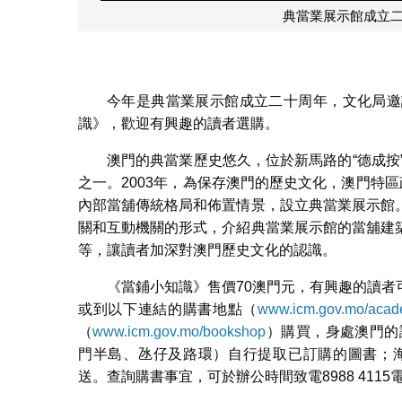
典當業展示館成
今年是典當業展示館成立二十周年，文化局邀
識》，歡迎有興趣的讀者選購。
澳門的典當業歷史悠久，位於新馬路的“德成按
之一。2003年，為保存澳門的歷史文化，澳門特
內部當舖傳統格局和佈置情景，設立典當業展示館
關和互動機關的形式，介紹典當業展示館的當舖建
等，讓讀者加深對澳門歷史文化的認識。
《當鋪小知識》售價70澳門元，有興趣的讀
或到以下連結的購書地點（
www.icm.gov.mo/acade
（
www.icm.gov.mo/bookshop
）購買，身處澳門的
門半島、氹仔及路環）自行提取已訂購的圖書；海
送。查詢購書事宜，可於辦公時間致電8988 4115