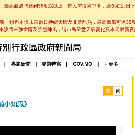
高氣溫將達到36度或以上，市民需慎防中暑，避免在烈日下進行戶
響，預料本澳未來數日持續天晴及非常酷熱，最高氣溫可達36
帶來強雷雨及強烈陣風，請市民留意天氣變化及本局最新資訊。(於 2
專題新聞
專題特寫
GOV.MO
+ 更多
繁
简
舖小知識》