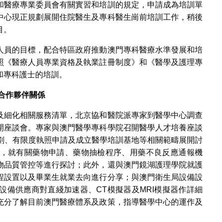
和醫療專業委員會有關實習和培訓的規定，申請成為培訓單
中心現正規劃展開住院醫生及專科醫生崗前培訓工作，稍後
目。
人員的目標，配合特區政府推動澳門專科醫療水準發展和培
照《醫療人員專業資格及執業註冊制度》和《醫學及護理專
和專科護士的培訓。
合作夥伴關係
及細化相關服務清單，北京協和醫院派專家到醫學中心調查
開座談會。專家與澳門醫學專科學院召開醫學人才培養座談
計劃、有限度執照申請及成立醫學培訓基地等相關範疇展開討
，就有關藥物申請、藥物抽檢程序、用藥不良反應通報機
物品質管控等進行探討；此外，還與澳門鏡湖護理學院就護
程設置以及畢業生就業去向進行分享；與澳門衛生局設備設
設備供應商對直綫加速器、CT模擬器及MRI模擬器作詳細
充分了解目前澳門醫療體系及政策，指導醫學中心的運作及