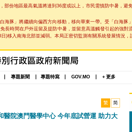
部份地區最高氣溫將達到36度或以上，市民需慎防中暑，避免在烈
白海豚」將繼續向偏西方向移動，移向華東一帶。受「白海豚
避免長時間在戶外逗留及提防中暑，並留意高溫觸發引起的強對
8日)移入南海北部並減弱。本局正密切監測有關系統發展情況，請市
專題新聞
專題特寫
GOV.MO
+ 更多
繁
简
醫院澳門醫學中心 今年底試營運 助力大