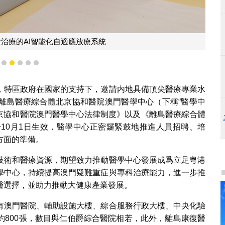
治療的AI智能化自適應放療系統
2
3
4
5
6
7
，特區政府在國家的支持下，邀請内地具備頂尖醫療專業水
離島醫療綜合體北京協和醫院澳門醫學中心（下稱“醫學中
體北京協和醫院澳門醫學中心法律制度》以及《離島醫療綜合體
10月1日生效，醫學中心正密鑼緊鼓地推進人員招聘、培
方面的準備。
技術和醫療資源，期望致力推動醫學中心發展成爲立足粵港
學中心，持續提高澳門疑難重症與專科治療能力，進一步推
醫選擇，並助力推動大健康產業發展。
有澳門醫院、輔助設施大樓、綜合服務行政大樓、中央化驗
約800張，數目與仁伯爵綜合醫院相若，此外，離島康復醫