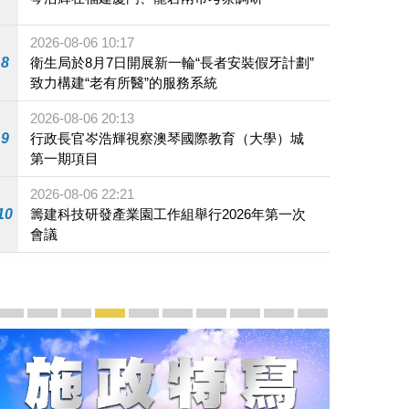
2026-08-06 10:17
8
衛生局於8月7日開展新一輪“長者安裝假牙計劃”
致力構建“老有所醫”的服務系統
2026-08-06 20:13
9
行政長官岑浩輝視察澳琴國際教育（大學）城
第一期項目
2026-08-06 22:21
10
籌建科技研發產業園工作組舉行2026年第一次
會議
宣傳及推廣
賡續中葡傳統友誼 續寫“一國兩制”新篇章 — 澳門“一國
澳門名片集
行政長官岑浩輝11月18日發表2026年施政報
施政特寫
澳門特別行政區經濟和社會發展第二個五
橫琴粵澳深度合作區專題網站
施政小講堂
走進澳門
澳門相簿2020
《澳门微视