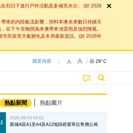
日下進行戶外活動及多補充水分。 (於 2026
」帶來的內陸氣流影響，預料本澳未來數日持續天
流，在下午至晚間為本澳帶來強雷雨及強烈陣風。
民留意天氣變化及本局最新資訊。(於 2026年
A
A
跳至內容
29°
C
A
熱點新聞
熱點圖片
2026-08-03 09:01
1
新城A區A1至A4及A12地段經屋單位售價公佈