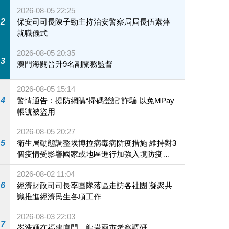
2026-08-05 22:25
2
保安司司長陳子勁主持治安警察局局長伍素萍
就職儀式
2026-08-05 20:35
3
澳門海關晉升9名副關務監督
2026-08-05 15:14
4
警情通告：提防網購“掃碼登記”詐騙 以免MPay
帳號被盜用
2026-08-05 20:27
5
衛生局動態調整埃博拉病毒病防疫措施 維持對3
個疫情受影響國家或地區進行加強入境防疫措
施
2026-08-02 11:04
6
經濟財政司司長率團隊落區走訪各社團 凝聚共
識推進經濟民生各項工作
2026-08-03 22:03
7
岑浩輝在福建廈門、龍岩兩市考察調研