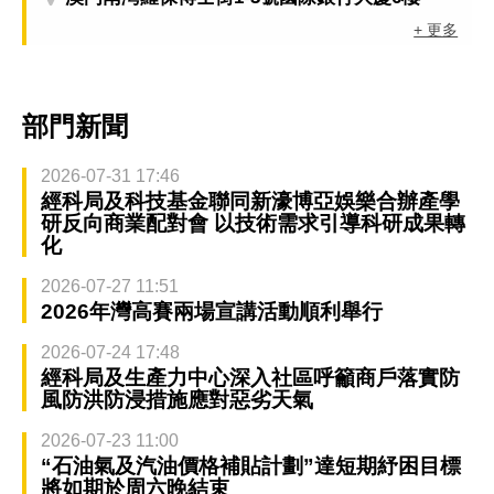
+ 更多
部門新聞
2026-07-31 17:46
經科局及科技基金聯同新濠博亞娛樂合辦產學
研反向商業配對會 以技術需求引導科研成果轉
化
2026-07-27 11:51
2026年灣高賽兩場宣講活動順利舉行
2026-07-24 17:48
經科局及生產力中心深入社區呼籲商戶落實防
風防洪防浸措施應對惡劣天氣
2026-07-23 11:00
“石油氣及汽油價格補貼計劃”達短期紓困目標
將如期於周六晚結束