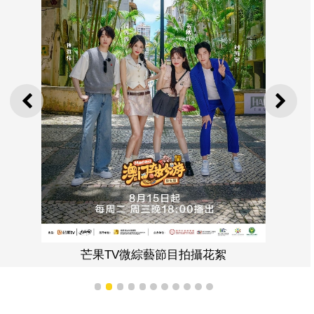
上一則
下一
芒果TV微綜藝節目拍攝花絮
1
2
3
4
5
6
7
8
9
10
11