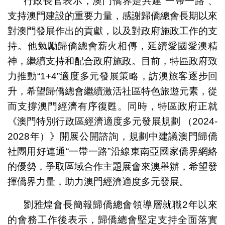
行政長官表示，澳門僑界是共建“一帶一路”、
支持澳門建設的重要力量，感謝歸僑總會長期以來
對澳門發展作出的貢獻，以及對政府施政工作的支
持。他勉勵歸僑總會薪火相傳，延續愛國愛澳精
神，繼續支持和配合政府施政。目前，特區政府致
力推動“1+4”適度多元發展策略，訪澳旅客逐步回
升，希望歸僑總會繼續激活社區特色旅遊元素，從
而支撐澳門經濟有序復甦。同時，特區政府正就
《澳門特別行政區經濟適度多元發展規劃 （2024-
2028年）》開展公開諮詢，規劃中建議澳門歸僑
社團用好連通“一帶一路”沿線東南亞國家僑界網絡
的優勢，爭取區域合作主題展會來澳舉辦，希望發
揮僑界力量，助力澳門經濟適度多元發展。
劉雅煌會長簡報歸僑總會領導層就職2年以來
的會務工作後表示，歸僑總會堅定支持全面落實