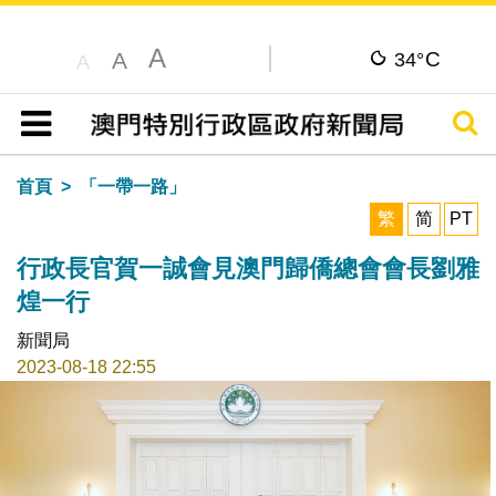
A
C
A
34°
A
搜尋
目錄
首頁
「一帶一路」
繁
简
PT
行政長官賀一誠會見澳門歸僑總會會長劉雅
煌一行
新聞局
2023-08-18 22:55