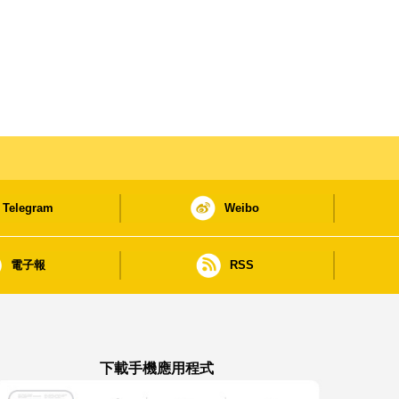
Telegram
Weibo
電子報
RSS
下載手機應用程式
澳門政府新聞 APP - App Store 下載
澳門政府新聞 APP - Google Pla
澳門政府新聞 APP -