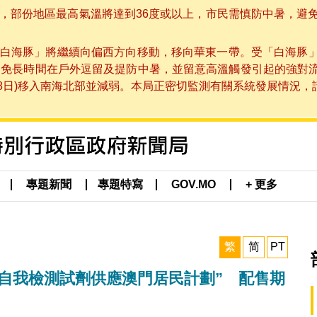
部份地區最高氣溫將達到36度或以上，市民需慎防中暑，避免在烈
白海豚」將繼續向偏西方向移動，移向華東一帶。受「白海豚
避免長時間在戶外逗留及提防中暑，並留意高溫觸發引起的強對
8日)移入南海北部並減弱。本局正密切監測有關系統發展情況，請市
專題新聞
專題特寫
GOV.MO
+ 更多
繁
简
PT
抗原自我檢測試劑供應澳門居民計劃” 配售期