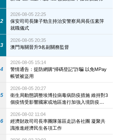
2026-08-05 22:25
2
保安司司長陳子勁主持治安警察局局長伍素萍
就職儀式
2026-08-05 20:35
3
澳門海關晉升9名副關務監督
2026-08-05 15:14
4
警情通告：提防網購“掃碼登記”詐騙 以免MPay
帳號被盜用
2026-08-05 20:27
5
衛生局動態調整埃博拉病毒病防疫措施 維持對3
個疫情受影響國家或地區進行加強入境防疫措
施
2026-08-02 11:04
6
經濟財政司司長率團隊落區走訪各社團 凝聚共
識推進經濟民生各項工作