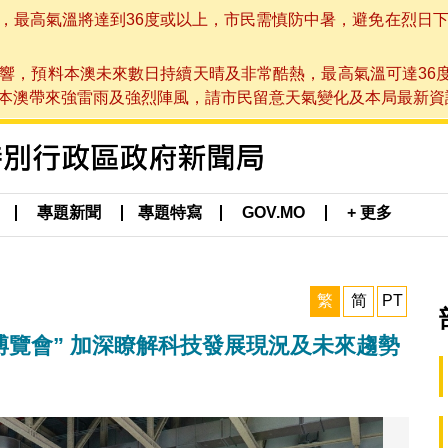
高氣溫將達到36度或以上，市民需慎防中暑，避免在烈日下進行戶
響，預料本澳未來數日持續天晴及非常酷熱，最高氣溫可達36
帶來強雷雨及強烈陣風，請市民留意天氣變化及本局最新資訊。(於 2
專題新聞
專題特寫
GOV.MO
+ 更多
繁
简
PT
博覽會” 加深瞭解科技發展現況及未來趨勢