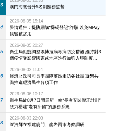
2026-08-05 20:35
3
澳門海關晉升9名副關務監督
2026-08-05 15:14
4
警情通告：提防網購“掃碼登記”詐騙 以免MPay
帳號被盜用
2026-08-05 20:27
5
衛生局動態調整埃博拉病毒病防疫措施 維持對3
個疫情受影響國家或地區進行加強入境防疫措
施
2026-08-02 11:04
6
經濟財政司司長率團隊落區走訪各社團 凝聚共
識推進經濟民生各項工作
2026-08-06 10:17
7
衛生局於8月7日開展新一輪“長者安裝假牙計劃”
致力構建“老有所醫”的服務系統
2026-08-03 22:03
8
岑浩輝在福建廈門、龍岩兩市考察調研