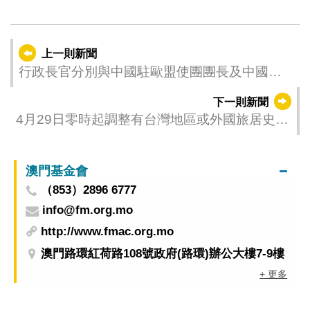
上一則新聞
行政長官分別與中國駐歐盟使團團長及中國駐
比利時大使會面
下一則新聞
4月29日零時起調整有台灣地區或外國旅居史人
士 由本澳前往中國內地時須出示檢測證明之要
求
澳門基金會
（853）2896 6777
info@fm.org.mo
http://www.fmac.org.mo
澳門路環紅荷路108號政府(路環)辦公大樓7-9樓
+ 更多