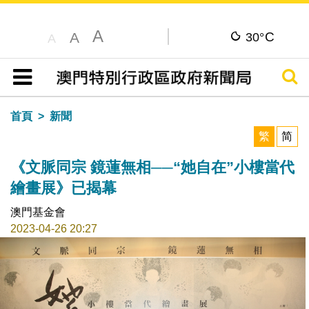
A
C
A
30°
A
搜尋
目錄
首頁
新聞
繁
简
《文脈同宗 鏡蓮無相──“她自在”小樓當代
繪畫展》已揭幕
澳門基金會
2023-04-26 20:27