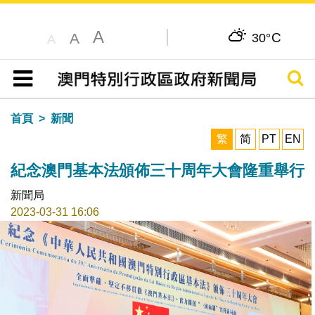
A
C
A
30°
A
搜尋
目錄
首頁
新聞
繁
简
PT
EN
紀念澳門基本法頒佈三十周年大會隆重舉行
新聞局
2023-03-31 16:06