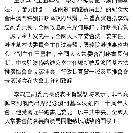
主題為《全面準確、堅定不移貫徹〈澳門基本
法〉，奮力開創“一國兩制”實踐新局面》的紀念大
會由澳門特別行政區政府舉辦，主禮嘉賓包括李鴻
忠副委員長，全國政協副主席何厚鏵，行政長官賀
一誠，崔世安先生，全國人大常委會法工委主任、
港澳基本法委員會主任沈春耀，國務院港澳事務辦
公室副主任王靈桂，全國人大常委會副秘書長何
新，中央駐澳聯絡辦公室主任鄭新聰及澳門基本法
推廣協會會長廖澤雲。行政長官賀一誠及基推會會
長廖澤雲在大會上分別致辭。
李鴻忠副委員長發表主旨講話時表示，非常高
興來到澳門出席紀念澳門基本法頒佈三十周年大
會，他受習近平總書記委託，以中共中央、全國人
大常委會的名義向澳門同胞致以誠摯的問候！