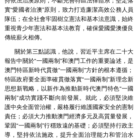
持依法治澳原則，不斷完善特區法律體系；堅定落
實“愛國者治澳”原則，致力打造廉潔高效公務人員
隊伍；在全社會牢固樹立憲法和基本法意識，始終
重視青少年憲法和基本法教育，確保愛國愛澳優良
傳統薪火相傳。
關於第三點認識，他說，習近平主席在二十大
報告中關於“一國兩制”和澳門工作的重要論述，是
澳門特區新時代貫徹“一國兩制”方針的根本遵循；
特區政府要全面準確貫徹落實“一國兩制”新理念新
思想新戰略，以新作為推動新時代澳門特色“一國
兩制”成功實踐不斷向前發展。就此，必須堅決維
護中央全面管治權，嚴格履行維護國家安全的憲制
責任；必須大力推動澳門經濟多元及高質量發展，
鞏固“一國兩制”行穩致遠的基礎；必須堅持行政主
導，堅持依法施政，提升全面治理能力和管治水