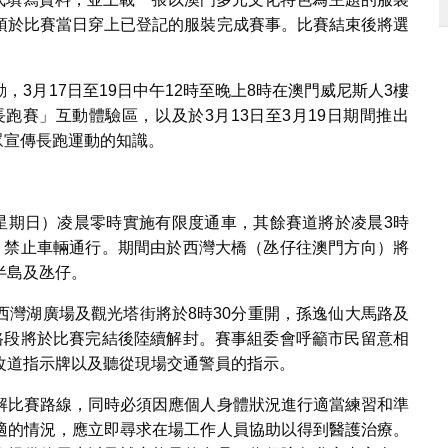
須於比賽當日穿上已登記的服裝完成賽事。比賽結束後將選
3月17日至19日中午12時至晚上8時在澳門威尼斯人3樓
長跑賽」互動體驗區，以及於3月13日至3月19日期間推出
眾宣傳長跑運動的知識。
（星期日）凌晨零時實施有限度通車，其餘賽道將於凌晨3時
，禁止車輛通行。期間由於西灣大橋（氹仔往澳門方向）將
半島及氹仔。
西灣湖廣場及觀光塔街將於8時30分重開，孫逸仙大馬路及
路段將於比賽完結後陸續解封。賽事組委會呼籲市民留意相
改道指示牌以及聽從現場交通警員的指示。
解比賽路線，同時必須因應個人身體狀況進行適當練習和準
適的情況，應立即尋求在場工作人員協助以得到醫護治療。