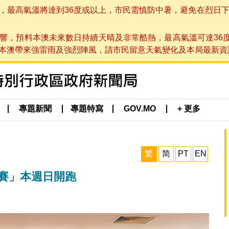
高氣溫將達到36度或以上，市民需慎防中暑，避免在烈日下進行戶
響，預料本澳未來數日持續天晴及非常酷熱，最高氣溫可達36
帶來強雷雨及強烈陣風，請市民留意天氣變化及本局最新資訊。(於 2
專題新聞
專題特寫
GOV.MO
+ 更多
繁
简
PT
EN
跑賽」本週日開跑