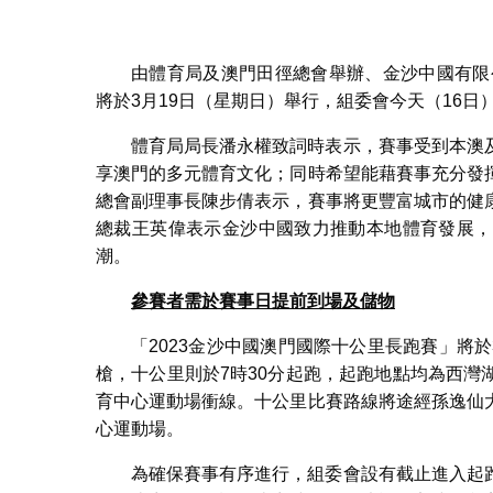
由體育局及澳門田徑總會舉辦、金沙中國有限
將於3月19日（星期日）舉行，組委會今天（16
體育局局長潘永權致詞時表示，賽事受到本澳
享澳門的多元體育文化；同時希望能藉賽事充分發
總會副理事長陳步倩表示，賽事將更豐富城市的健
總裁王英偉表示金沙中國致力推動本地體育發展，
潮。
參賽者需於賽事日
提前到場及儲物
「2023金沙中國澳門國際十公里長跑賽」將
槍，十公里則於7時30分起跑，起跑地點均為西
育中心運動場衝線。十公里比賽路線將途經孫逸仙
心運動場。
為確保賽事有序進行，組委會設有截止進入起