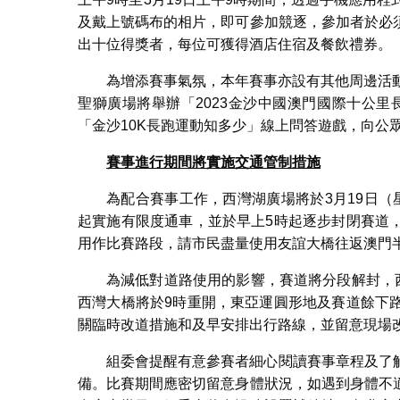
及戴上號碼布的相片，即可參加競逐，參加者於必
出十位得獎者，每位可獲得酒店住宿及餐飲禮券。
為增添賽事氣氛，本年賽事亦設有其他周邊活動，
聖獅廣場將舉辦「2023金沙中國澳門國際十公里
「金沙10K長跑運動知多少」線上問答遊戲，向公
賽事進行期間將實施交通管制措施
為配合賽事工作，西灣湖廣場將於3月19日
起實施有限度通車，並於早上5時起逐步封閉賽道
用作比賽路段，請市民盡量使用友誼大橋往返澳門
為減低對道路使用的影響，賽道將分段解封，
西灣大橋將於9時重開，東亞運圓形地及賽道餘下
關臨時改道措施和及早安排出行路線，並留意現場
組委會提醒有意參賽者細心閱讀賽事章程及了
備。比賽期間應密切留意身體狀況，如遇到身體不