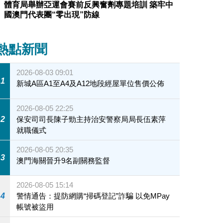
體育局舉辦亞運會賽前反興奮劑專題培訓 築牢中
國澳門代表團“零出現”防線
熱點新聞
2026-08-03 09:01
1
新城A區A1至A4及A12地段經屋單位售價公佈
2026-08-05 22:25
2
保安司司長陳子勁主持治安警察局局長伍素萍
就職儀式
2026-08-05 20:35
3
澳門海關晉升9名副關務監督
2026-08-05 15:14
4
警情通告：提防網購“掃碼登記”詐騙 以免MPay
帳號被盜用