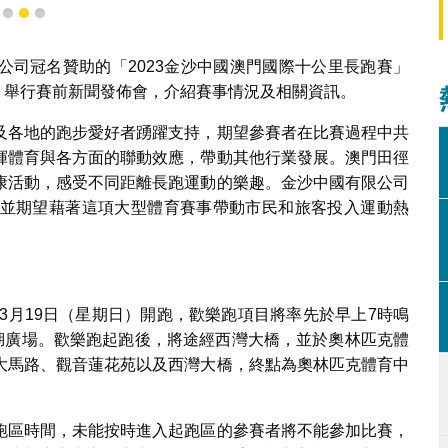
1
2
3
公司冠名贊助的「2023金沙中國澳門國際十公里長跑賽」
日）舉行賽前新聞發佈會，介紹賽事情況及相關資訊。
及各地的跑步愛好者踴躍支持，期望參賽者在比賽過程中共
揮體育與各方面的聯動效應，帶動其他行業發展。澳門田徑
康活動，感受不同距離長跑運動的樂趣。金沙中國有限公司
並期望藉著這項大型體育賽事帶動市民和旅客投入運動熱
於3月19日（星期日）開跑，歡樂跑項目將率先於早上7時鳴
灣湖廣場。歡樂跑起跑後，將途經西灣大橋，並於奧林匹克體
大馬路、觀音蓮花苑以及西灣大橋，終點為奧林匹克體育中
跑區時間，未能按時進入起跑區的參賽者將不能參加比賽，