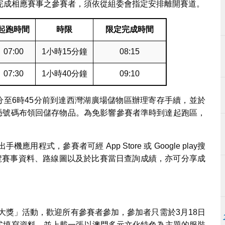
完成相應賽事之參賽者，須依從組委會指定安排離開賽道。
起跑時間
時限
限定完成時間
07:00
1小時15分鐘
08:15
07:30
1小時40分鐘
09:10
分至6時45分前到達西灣湖廣場儲物區辦理寄存手續，並於
下憑號碼布領回儲存物品。為免影響參賽者準時到達起跑區，
程式，參賽者可經 App Store 或 Google play搜
後可瀏覽賽事資料、路線圖以及於比賽當日查詢成績，亦可分享成
大獎
」活動，歡迎所有參賽者參加，參加者只需於3月18日
程式填寫資料，並上載一張以澳門多元文化特色為主題的服裝