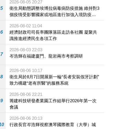
2026-08-05 20:27
5
衛生局動態調整埃博拉病毒病防疫措施 維持對3
個疫情受影響國家或地區進行加強入境防疫措
施
2026-08-02 11:04
6
經濟財政司司長率團隊落區走訪各社團 凝聚共
識推進經濟民生各項工作
2026-08-03 22:03
7
岑浩輝在福建廈門、龍岩兩市考察調研
2026-08-06 10:17
8
衛生局於8月7日開展新一輪“長者安裝假牙計劃”
致力構建“老有所醫”的服務系統
2026-08-06 22:21
9
籌建科技研發產業園工作組舉行2026年第一次
會議
2026-08-06 20:13
10
行政長官岑浩輝視察澳琴國際教育（大學）城