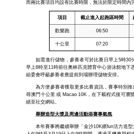
而兩比賽項目均設有比賽時限，無法於限定時間內
項目
截止進入起跑區時間
歡樂跑
06:50
十公里
07:20
如需進行儲物，參賽者可於比賽日早上5時30
早上8時至11時前往奧林匹克體育中心游泳館地
組委會呼籲參賽者應提前到場辦理儲物安排。
為方便參賽者獲取更多比賽資訊，賽事特別推出手機應用
尋澳門十公里 或 Macao 10K，在下載程式
績至社交網站。
舉辦造型大獎及周邊活動添賽事氣氛
本年賽事將繼續舉辦「
金沙
10K
繽
fun
活力造型
上午9時至3月19日上午9時期間，透過手機應用