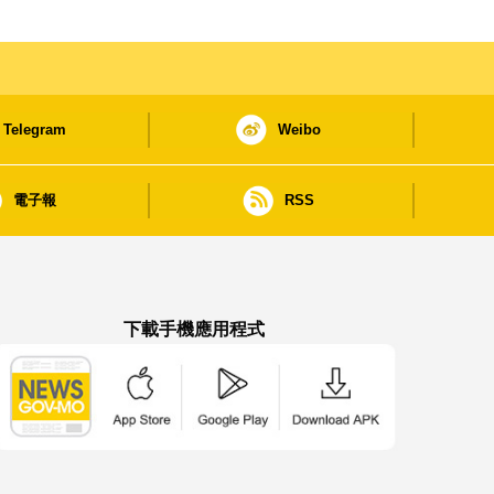
Telegram
Weibo
電子報
RSS
下載手機應用程式
澳門政府新聞 APP - App Store 下載
澳門政府新聞 APP - Google Pla
澳門政府新聞 APP -