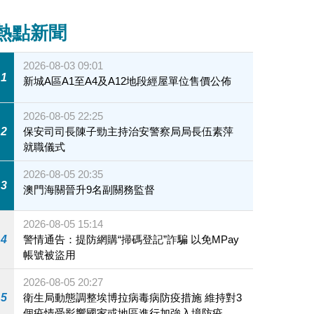
熱點新聞
2026-08-03 09:01
1
新城A區A1至A4及A12地段經屋單位售價公佈
2026-08-05 22:25
2
保安司司長陳子勁主持治安警察局局長伍素萍
就職儀式
2026-08-05 20:35
3
澳門海關晉升9名副關務監督
2026-08-05 15:14
4
警情通告：提防網購“掃碼登記”詐騙 以免MPay
帳號被盜用
2026-08-05 20:27
5
衛生局動態調整埃博拉病毒病防疫措施 維持對3
個疫情受影響國家或地區進行加強入境防疫措