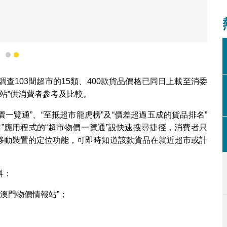
1
2
查103間超市的15類、400款貨品價格已同日上載至消委
報站”供消費者參考及比較。
價一覽通”、“至抵超市龍虎榜”及“價差超過五成的貨品排名”
”應用程式的“超市物價一覽通”設快速搜尋捷徑，消費者只
移動裝置的定位功能，可即時知道該款貨品在就近超市或計
料：
“澳門物價情報站”；