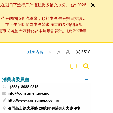
日下進行戶外活動及多補充水分。 (於 2026
」帶來的內陸氣流影響，預料本澳未來數日持續天
流，在下午至晚間為本澳帶來強雷雨及強烈陣風。
民留意天氣變化及本局最新資訊。(於 2026年
A
A
跳至內容
35°
C
A
消費者委員會
（853）8988 9315
info@consumer.gov.mo
http://www.consumer.gov.mo
澳門高士德大馬路 26號何鴻燊夫人大廈 4樓