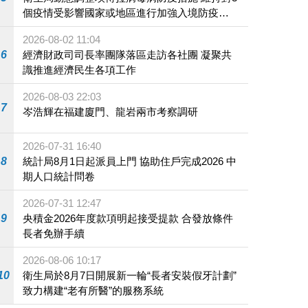
個疫情受影響國家或地區進行加強入境防疫措
施
2026-08-02 11:04
6
經濟財政司司長率團隊落區走訪各社團 凝聚共
識推進經濟民生各項工作
2026-08-03 22:03
7
岑浩輝在福建廈門、龍岩兩市考察調研
2026-07-31 16:40
8
統計局8月1日起派員上門 協助住戶完成2026 中
期人口統計問卷
2026-07-31 12:47
9
央積金2026年度款項明起接受提款 合發放條件
長者免辦手續
2026-08-06 10:17
10
衛生局於8月7日開展新一輪“長者安裝假牙計劃”
致力構建“老有所醫”的服務系統