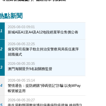
熱點新聞
2026-08-03 09:01
1
新城A區A1至A4及A12地段經屋單位售價公佈
2026-08-05 22:25
2
保安司司長陳子勁主持治安警察局局長伍素萍
就職儀式
2026-08-05 20:35
3
澳門海關晉升9名副關務監督
2026-08-05 15:14
4
警情通告：提防網購“掃碼登記”詐騙 以免MPay
帳號被盜用
2026-08-05 20:27
5
衛生局動態調整埃博拉病毒病防疫措施 維持對3