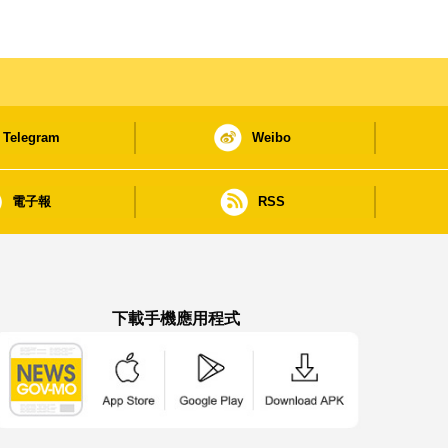
Telegram
Weibo
電子報
RSS
下載手機應用程式
澳門政府新聞 APP - App Store 下載
澳門政府新聞 APP - Google Pla
澳門政府新聞 APP -