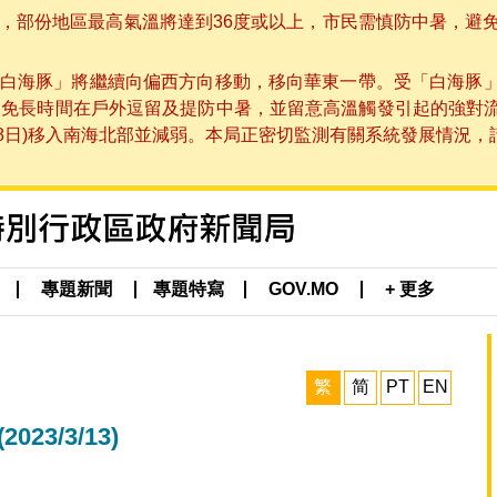
部份地區最高氣溫將達到36度或以上，市民需慎防中暑，避免在烈
白海豚」將繼續向偏西方向移動，移向華東一帶。受「白海豚
避免長時間在戶外逗留及提防中暑，並留意高溫觸發引起的強對
8日)移入南海北部並減弱。本局正密切監測有關系統發展情況，請市
專題新聞
專題特寫
GOV.MO
+ 更多
繁
简
PT
EN
3/3/13)