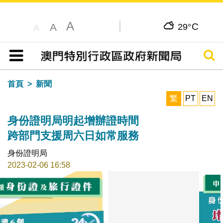
A
C
A
29°
A
搜尋
目錄
首頁
新聞
繁
PT
EN
身份證明局明起增辦證時間
跨部門支援周六日如常服務
身份證明局
2023-02-06 16:58