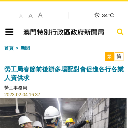
A
C
A
34°
A
搜尋
目錄
首頁
新聞
繁
简
勞工局春節前後辦多場配對會促進各行各業
人資供求
勞工事務局
2023-02-04 16:37