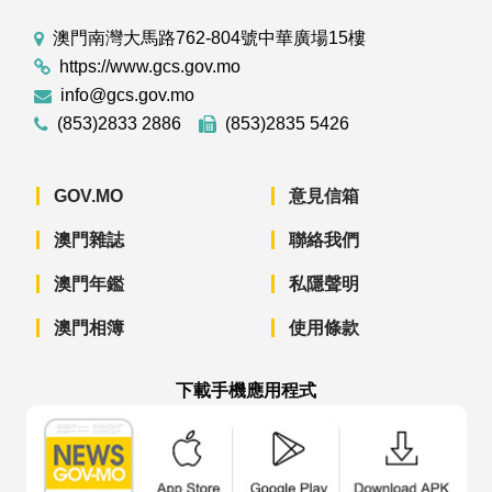
澳門南灣大馬路762-804號中華廣場15樓
https://www.gcs.gov.mo
info@gcs.gov.mo
(853)2833 2886
(853)2835 5426
GOV.MO
意見信箱
澳門雜誌
聯絡我們
澳門年鑑
私隱聲明
澳門相簿
使用條款
下載手機應用程式
澳門政府新聞 APP - App Store 下載
澳門政府新聞 APP - Googl
澳門政府新聞 