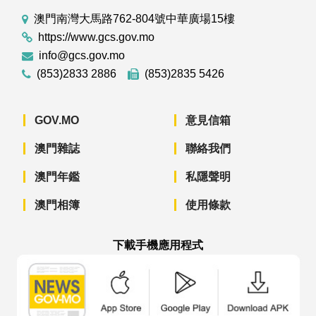
澳門南灣大馬路762-804號中華廣場15樓
https://www.gcs.gov.mo
info@gcs.gov.mo
(853)2833 2886
(853)2835 5426
GOV.MO
意見信箱
澳門雜誌
聯絡我們
澳門年鑑
私隱聲明
澳門相簿
使用條款
下載手機應用程式
澳門政府新聞 APP - App Store 下載
澳門政府新聞 APP - Googl
澳門政府新聞 