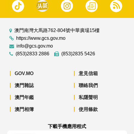
澳門南灣大馬路762-804號中華廣場15樓
https://www.gcs.gov.mo
info@gcs.gov.mo
(853)2833 2886
(853)2835 5426
GOV.MO
意見信箱
澳門雜誌
聯絡我們
澳門年鑑
私隱聲明
澳門相簿
使用條款
下載手機應用程式
澳門政府新聞 APP - App Store 下載
澳門政府新聞 APP - Googl
澳門政府新聞 