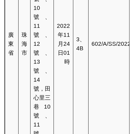
10
號、
11
2022
廣
珠
號、
年11
3、
東
海
12
月24
602/A/SS/2022
4B
省
市
號、
日01
13
時
號、
14
號，田
心里三
巷10
號、
11
號、