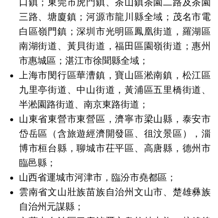
口鎮；東莞市虎門鎮、茶山鎮茶園二路及茶園
三路、塘廈鎮；河源市龍川縣全域；茂名市電
白區嶺門鎮；深圳市光明區鳳凰街道，羅湖區
南湖街道、黃貝街道，福田區園嶺街道；惠州
市惠城區；湛江市徐聞縣全域；
上海市閔行區華漕鎮，寶山區淞南鎮，松江區
九里亭街道、中山街道，黃浦區五里橋街道、
半淞園路街道、南京東路街道；
山東省東營市東營區，濟寧市梁山縣，泰安市
岱岳區（含旅遊經濟開發區、徂汶景區），淄
博市桓台縣，聊城市茌平區、高唐縣，德州市
臨邑縣；
山西省運城市河津市，臨汾市堯都區；
雲南省文山壯族苗族自治州文山市、楚雄彝族
自治州元謀縣；