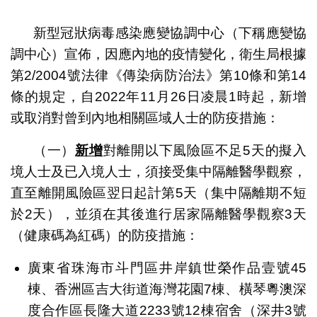
1
2
新型冠狀病毒感染應變協調中心（下稱應變協
調中心）宣佈，因應內地的疫情變化，衛生局根據
第2/2004號法律《傳染病防治法》第10條和第14
條的規定，自2022年11月26日凌晨1時起，新增
或取消對曾到內地相關區域人士的防疫措施：
（一）
新增
對離開以下風險區不足5天的擬入
境人士及已入境人士，須接受集中隔離醫學觀察，
直至離開風險區翌日起計第5天（集中隔離期不短
於2天），並須在其後進行居家隔離醫學觀察3天
（健康碼為紅碼）的防疫措施：
廣東省珠海市斗門區井岸鎮世榮作品壹號45
棟、香洲區吉大街道海灣花園7棟、橫琴粵澳深
度合作區長隆大道2233號12棟宿舍（深井3號