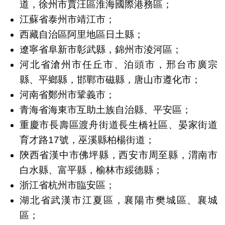
道，徐州市賈汪區淮海國際港務區；
江蘇省泰州市靖江市；
西藏自治區阿里地區日土縣；
遼寧省阜新市彰武縣，錦州市淩河區；
河北省滄州市任丘市、泊頭市，邢台市廣宗
縣、平鄉縣，邯鄲市磁縣，唐山市遵化市；
河南省鄭州市鞏義市；
青海省海東市互助土族自治縣、平安區；
重慶市長壽區渡舟街道長生橋社區、晏家街道
育才路17號，巫溪縣柏楊街道；
陝西省漢中市佛坪縣，西安市周至縣，渭南市
白水縣、富平縣，榆林市綏德縣；
浙江省杭州市臨安區；
湖北省武漢市江夏區，襄陽市樊城區、襄城
區；