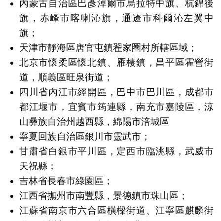
內蒙古自治區巴彥淖爾市烏拉特中旗、杭錦後
旗，赤峰市喀喇沁旗，通遼市科爾沁左翼中
旗；
天津市靜海區唐官屯鎮翟家圈村所轄區域；
北京市懷柔區懷北鎮、雁棲鎮，昌平區霍營街
道，順義區旺泉街道；
四川省內江市經開區，巴中市巴川區，成都市
都江堰市，宜賓市筠連縣，南充市嘉陵區，涼
山彝族自治州越西縣，綿陽市涪城區
寧夏回族自治區銀川市靈武市；
甘肅省白銀市平川區，定西市臨洮縣，武威市
天祝縣；
吉林省長春市綠園區；
江西省撫州市南豐縣，景德鎮市珠山區；
江蘇省南京市六合區橫樑街道、江寧區麒麟街