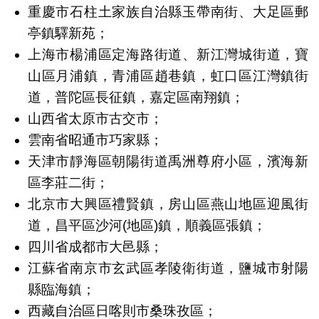
重慶市石柱土家族自治縣玉帶南街、大足區郵
亭鎮驛新苑；
上海市楊浦區定海路街道、新江灣城街道，寶
山區月浦鎮，青浦區趙巷鎮，虹口區江灣鎮街
道，普陀區長征鎮，嘉定區南翔鎮；
山西省太原市古交市；
雲南省昭通市巧家縣；
天津市靜海區朝陽街道禹洲尊府小區，濱海新
區李莊二街；
北京市大興區禮賢鎮，房山區燕山地區迎風街
道，昌平區沙河(地區)鎮，順義區張鎮；
四川省成都市大邑縣；
江蘇省南京市玄武區孝陵衛街道，鹽城市射陽
縣臨海鎮；
西藏自治區日喀則市桑珠孜區；