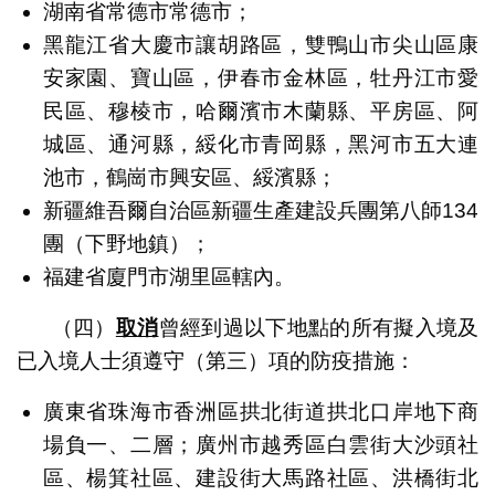
湖南省常德市常德市；
黑龍江省大慶市讓胡路區，雙鴨山市尖山區康
安家園、寶山區，伊春市金林區，牡丹江市愛
民區、穆棱市，哈爾濱市木蘭縣、平房區、阿
城區、通河縣，綏化市青岡縣，黑河市五大連
池市，鶴崗市興安區、綏濱縣；
新疆維吾爾自治區新疆生產建設兵團第八師134
團（下野地鎮）；
福建省廈門市湖里區轄內。
（四）
取消
曾經到過以下地點的所有擬入境及
已入境人士須遵守（第三）項的防疫措施：
廣東省珠海市香洲區拱北街道拱北口岸地下商
場負一、二層；廣州市越秀區白雲街大沙頭社
區、楊箕社區、建設街大馬路社區、洪橋街北