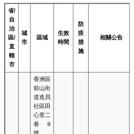
省/
自
防
治
城
生效
疫
區/
區域
相關公告
市
時間
措
直
施
轄
市
香洲區
前山街
道造貝
社區田
心里二
巷9
號、