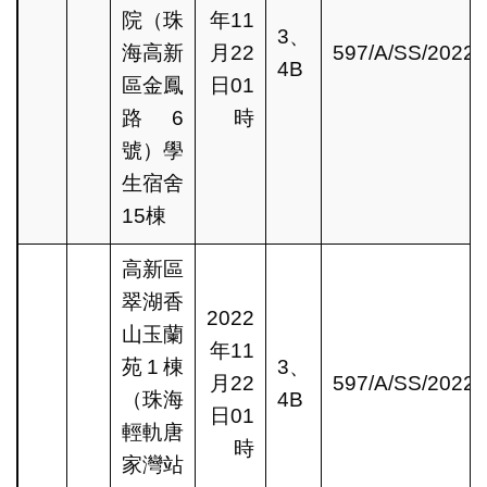
院（珠
年11
3、
海高新
月22
597/A/SS/2022
4B
區金鳳
日01
路6
時
號）學
生宿舍
15棟
高新區
翠湖香
2022
山玉蘭
年11
苑1棟
3、
月22
597/A/SS/2022
（珠海
4B
日01
輕軌唐
時
家灣站