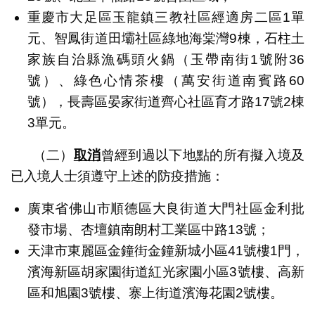
重慶市大足區玉龍鎮三教社區經適房二區1單
元、智鳳街道田壩社區綠地海棠灣9棟，石柱土
家族自治縣漁碼頭火鍋（玉帶南街1號附36
號）、綠色心情茶樓（萬安街道南賓路60
號），長壽區晏家街道齊心社區育才路17號2棟
3單元。
（二）
取消
曾經到過以下地點的所有擬入境及
已入境人士須遵守上述的防疫措施：
廣東省佛山市順德區大良街道大門社區金利批
發市場、杏壇鎮南朗村工業區中路13號；
天津市東麗區金鐘街金鐘新城小區41號樓1門，
濱海新區胡家園街道紅光家園小區3號樓、高新
區和旭園3號樓、寨上街道濱海花園2號樓。