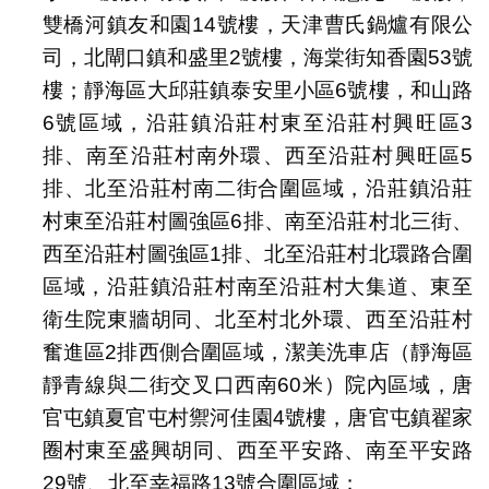
雙橋河鎮友和園14號樓，天津曹氏鍋爐有限公
司，北閘口鎮和盛里2號樓，海棠街知香園53號
樓；靜海區大邱莊鎮泰安里小區6號樓，和山路
6號區域，沿莊鎮沿莊村東至沿莊村興旺區3
排、南至沿莊村南外環、西至沿莊村興旺區5
排、北至沿莊村南二街合圍區域，沿莊鎮沿莊
村東至沿莊村圖強區6排、南至沿莊村北三街、
西至沿莊村圖強區1排、北至沿莊村北環路合圍
區域，沿莊鎮沿莊村南至沿莊村大集道、東至
衛生院東牆胡同、北至村北外環、西至沿莊村
奮進區2排西側合圍區域，潔美洗車店（靜海區
靜青線與二街交叉口西南60米）院內區域，唐
官屯鎮夏官屯村禦河佳園4號樓，唐官屯鎮翟家
圈村東至盛興胡同、西至平安路、南至平安路
29號、北至幸福路13號合圍區域；