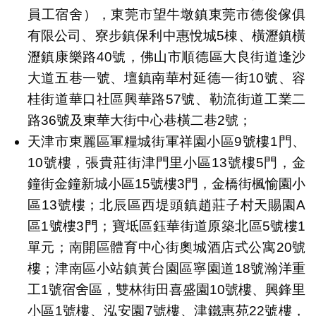
員工宿舍），東莞市望牛墩鎮東莞市德俊傢俱
有限公司、寮步鎮保利中惠悅城5棟、橫瀝鎮橫
瀝鎮康樂路40號，佛山市順德區大良街道逢沙
大道五巷一號、壇鎮南華村延德一街10號、容
桂街道華口社區興華路57號、勒流街道工業二
路36號及東華大街中心巷橫二巷2號；
天津市東麗區軍糧城街軍祥園小區9號樓1門、
10號樓，張貴莊街津門里小區13號樓5門，金
鐘街金鐘新城小區15號樓3門，金橋街楓愉園小
區13號樓；北辰區西堤頭鎮趙莊子村天賜園A
區1號樓3門；寶坻區鈺華街道原築北區5號樓1
單元；南開區體育中心街奧城酒店式公寓20號
樓；津南區小站鎮黃台園區寧園道18號瀚洋重
工1號宿舍區，雙林街田喜盛園10號樓、興鋒里
小區1號樓、泓安園7號樓、津鐵惠苑22號樓，