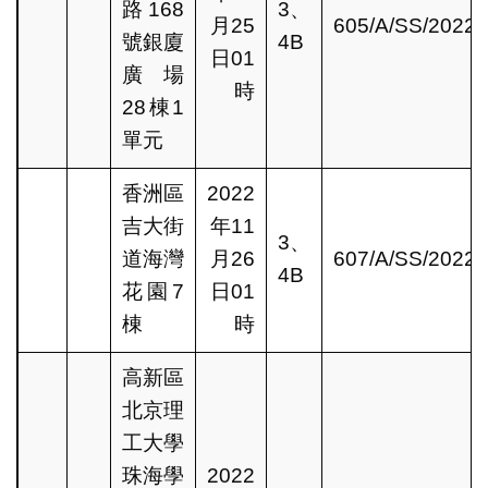
路168
3、
月25
605/A/SS/2022
號銀廈
4B
日01
廣場
時
28棟1
單元
香洲區
2022
吉大街
年11
3、
道海灣
月26
607/A/SS/2022
4B
花園7
日01
棟
時
高新區
北京理
工大學
珠海學
2022