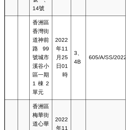
14號
香洲區
香灣街
道神前
2022
路99
年11
3、
號城市
月25
605/A/SS/2022
4B
溪谷小
日01
區一期
時
1棟2
單元
香洲區
梅華街
2022
道心華
年11