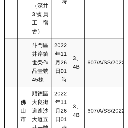
時
（深井
3號員
工宿
舍）
斗門區
2022
井岸鎮
年11
3、
世榮作
月26
607/A/SS/2022
4B
品壹號
日01
45棟
時
順德區
2022
佛
大良街
年11
3、
山
道逢沙
月26
607/A/SS/2022
4B
市
大道五
日01
巷一號
時