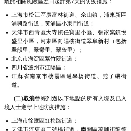
離開相關風險區翌日起計第7天的防疫措施：
上海市松江區廣富林街道、佘山鎮，浦東新區
浦興路街道，黃浦區小東門街道；
天津市西青區大寺鎮任寶里小區、張家窩鎮悅
盛里小區，河東區向陽樓街道翠阜新村（包括
翠韻里、翠鬱里、翠蔭里）；
北京市海淀區紫竹院街道；
四川省瀘州市江陽區；
江蘇省南京市棲霞區邁皋橋街道、燕子磯街
道。
(二)
取消
曾經到過以下地點的所有入境及已入
境人士遵守上述防疫措施：
上海市徐匯區虹梅路街道；
天津市河東區二號橋街道，南開區萬興街龍德