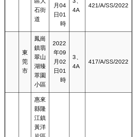
區大
3、
月04
421/A/SS/2022
石街
4A
日01
道
時
鳳崗
2022
鎮翡
東
年09
翠山
3、
莞
月02
417/A/SS/2022
湖臻
4A
市
日01
萃園
時
小區
惠來
縣隆
江鎮
黃洋
片區