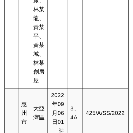
廠、
林某
龍、
黃某
平、
黃某
城、
林某
創房
屋
2022
惠
年09
大亞
3、
州
月06
425/A/SS/2022
灣區
4A
市
日01
時