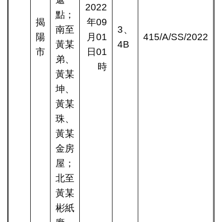
2022
點；
揭
年09
南至
3、
陽
月01
415/A/SS/2022
黃某
4B
市
日01
弟、
時
黃某
坤、
黃某
珠、
黃某
金房
屋；
北至
黃某
彬紙