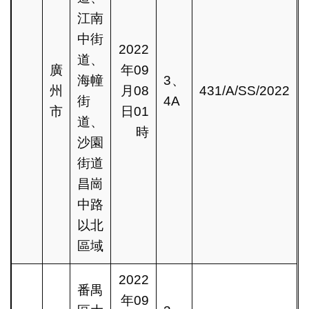
江南
中街
2022
道、
廣
年09
海幢
3、
州
月08
431/A/SS/2022
街
4A
市
日01
道、
時
沙園
街道
昌崗
中路
以北
區域
2022
番禺
年09