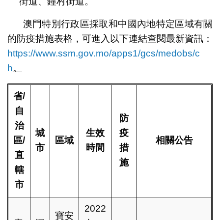
街道、鐘村街道。
澳門特別行政區採取和中國內地特定區域有關
的防疫措施表格，可進入以下連結查閱最新資訊：
https://www.ssm.gov.mo/apps1/gcs/medobs/c
h
。
省
/
自
防
治
城
生效
疫
區
/
區域
相關公告
市
時間
措
直
施
轄
市
2022
寶安