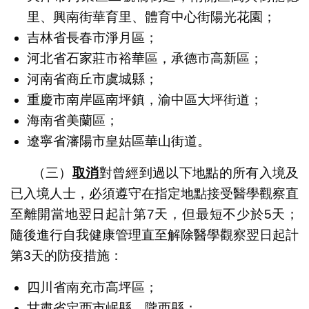
里、興南街華育里、體育中心街陽光花園；
吉林省長春市淨月區；
河北省石家莊市裕華區，承德市高新區；
河南省商丘市虞城縣；
重慶市南岸區南坪鎮，渝中區大坪街道；
海南省美蘭區；
遼寧省瀋陽市皇姑區華山街道。
（三）
取消
對曾經到過以下地點的所有入境及
已入境人士，必須遵守在指定地點接受醫學觀察直
至離開當地翌日起計第7天，但最短不少於5天；
隨後進行自我健康管理直至解除醫學觀察翌日起計
第3天的防疫措施：
四川省南充市高坪區；
甘肅省定西市岷縣、隴西縣；