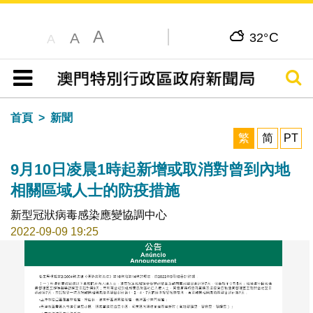
A
C
A
32°
A
搜尋
目錄
首頁
新聞
繁
简
PT
9月10日凌晨1時起新增或取消對曾到內地
相關區域人士的防疫措施
新型冠狀病毒感染應變協調中心
2022-09-09 19:25