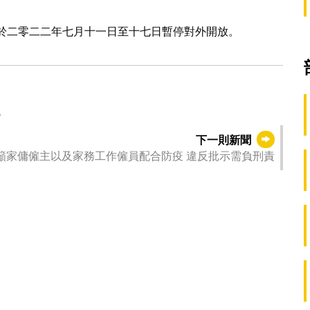
金會於二零二二年七月十一日至十七日暫停對外開放。
。
下一則新聞
勞工局呼籲家傭僱主以及家務工作僱員配合防疫 違反批示需負刑責