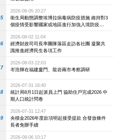
2026-08-05 20:27
5
衛生局動態調整埃博拉病毒病防疫措施 維持對3
個疫情受影響國家或地區進行加強入境防疫措
施
2026-08-02 11:04
6
經濟財政司司長率團隊落區走訪各社團 凝聚共
識推進經濟民生各項工作
2026-08-03 22:03
7
岑浩輝在福建廈門、龍岩兩市考察調研
2026-07-31 16:40
8
統計局8月1日起派員上門 協助住戶完成2026 中
期人口統計問卷
2026-07-31 12:47
9
央積金2026年度款項明起接受提款 合發放條件
長者免辦手續
2026-08-06 10:17