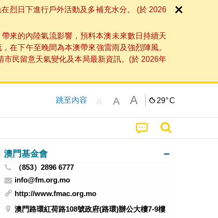
日下進行戶外活動及多補充水分。 (於 2026
」帶來的內陸氣流影響，預料本澳未來數日持續天
流，在下午至晚間為本澳帶來強雷雨及強烈陣風。
民留意天氣變化及本局最新資訊。(於 2026年
A
A
跳至內容
29°
C
A
澳門基金會
（853）2896 6777
info@fm.org.mo
http://www.fmac.org.mo
澳門路環紅荷路108號政府(路環)辦公大樓7-9樓