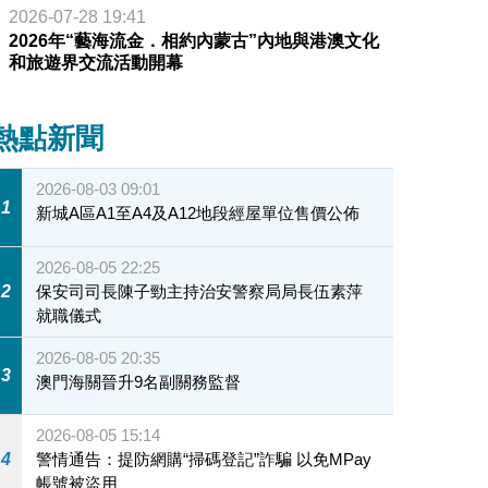
2026-07-28 19:41
2026年“藝海流金．相約內蒙古”內地與港澳文化
和旅遊界交流活動開幕
熱點新聞
2026-08-03 09:01
1
新城A區A1至A4及A12地段經屋單位售價公佈
2026-08-05 22:25
2
保安司司長陳子勁主持治安警察局局長伍素萍
就職儀式
2026-08-05 20:35
3
澳門海關晉升9名副關務監督
2026-08-05 15:14
4
警情通告：提防網購“掃碼登記”詐騙 以免MPay
帳號被盜用