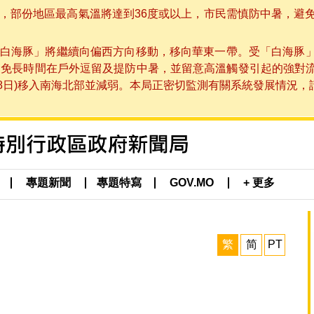
部份地區最高氣溫將達到36度或以上，市民需慎防中暑，避免在烈
白海豚」將繼續向偏西方向移動，移向華東一帶。受「白海豚
避免長時間在戶外逗留及提防中暑，並留意高溫觸發引起的強對
8日)移入南海北部並減弱。本局正密切監測有關系統發展情況，請市
專題新聞
專題特寫
GOV.MO
+ 更多
繁
简
PT