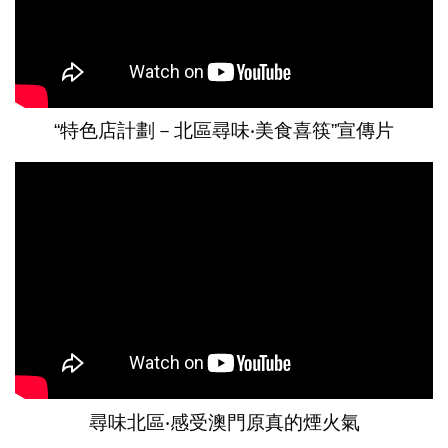
“特色店計劃－北區尋味‧美食喜筷”宣傳片
尋味北區‧感受澳門原真的煙火氣