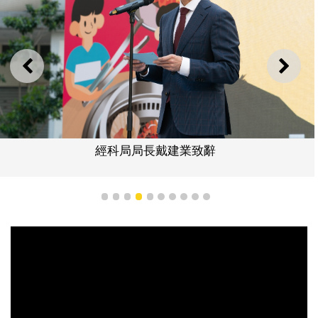
上一則
下一
經科局局長戴建業致辭
1
2
3
4
5
6
7
8
9
10