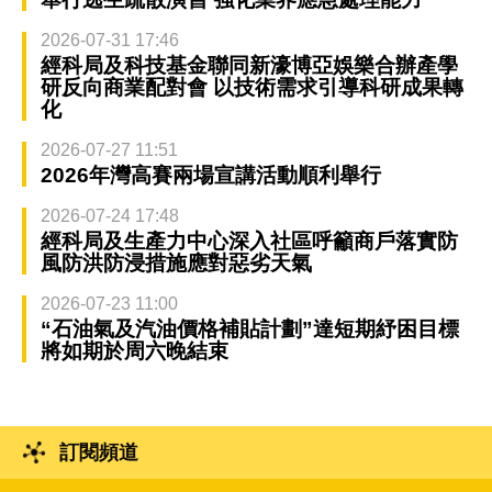
2026-07-31 17:46
經科局及科技基金聯同新濠博亞娛樂合辦產學
研反向商業配對會 以技術需求引導科研成果轉
化
2026-07-27 11:51
2026年灣高賽兩場宣講活動順利舉行
2026-07-24 17:48
經科局及生產力中心深入社區呼籲商戶落實防
風防洪防浸措施應對惡劣天氣
2026-07-23 11:00
“石油氣及汽油價格補貼計劃”達短期紓困目標
將如期於周六晚結束
訂閱頻道