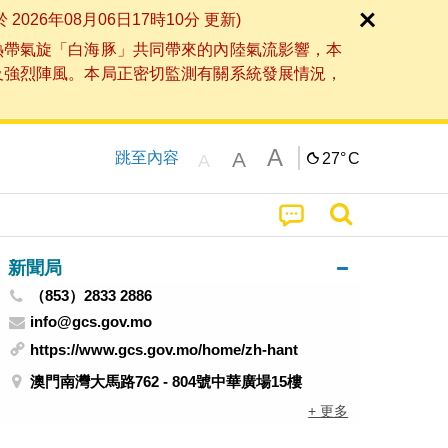
6年08月06日17時10分 更新)
熱帶氣旋「白海豚」共同帶來的內陸氣流影響，本
及強烈陣風。本局正密切監測有關系統發展情況，
A
A
跳至內容
27°
C
A
新聞局
（853）2833 2886
info@gcs.gov.mo
https://www.gcs.gov.mo/home/zh-hant
澳門南灣大馬路762 - 804號中華廣場15樓
+ 更多