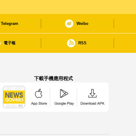
Telegram
Weibo
電子報
RSS
下載手機應用程式
澳門政府新聞 APP - App Store 下載
澳門政府新聞 APP - Google Pla
澳門政府新聞 APP -