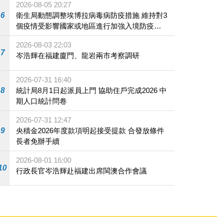
2026-08-05 20:27
6
衛生局動態調整埃博拉病毒病防疫措施 維持對3
個疫情受影響國家或地區進行加強入境防疫措
施
2026-08-03 22:03
7
岑浩輝在福建廈門、龍岩兩市考察調研
2026-07-31 16:40
8
統計局8月1日起派員上門 協助住戶完成2026 中
期人口統計問卷
2026-07-31 12:47
9
央積金2026年度款項明起接受提款 合發放條件
長者免辦手續
2026-08-01 16:00
10
行政長官岑浩輝赴福建出席閩澳合作會議