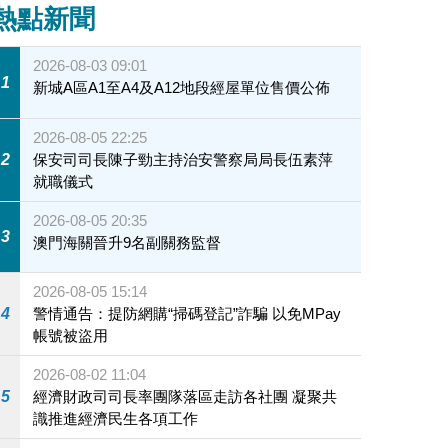
熱點新聞
2026-08-03 09:01
1
新城A區A1至A4及A12地段經屋單位售價公佈
2026-08-05 22:25
2
保安司司長陳子勁主持治安警察局局長伍素萍
就職儀式
2026-08-05 20:35
3
澳門海關晉升9名副關務監督
2026-08-05 15:14
4
警情通告：提防網購“掃碼登記”詐騙 以免MPay
帳號被盜用
2026-08-02 11:04
5
經濟財政司司長率團隊落區走訪各社團 凝聚共
識推進經濟民生各項工作