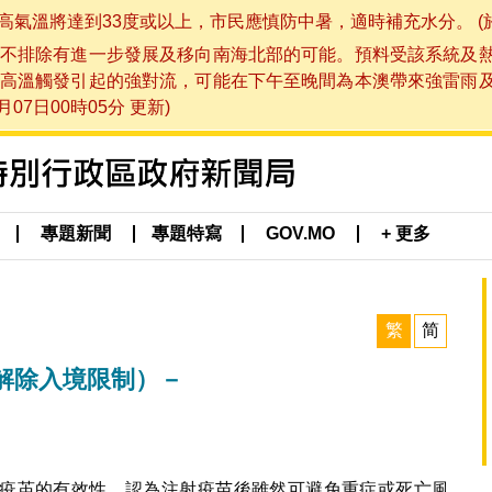
將達到33度或以上，市民應慎防中暑，適時補充水分。 (於 202
不排除有進一步發展及移向南海北部的可能。預料受該系統及
高溫觸發引起的強對流，可能在下午至晚間為本澳帶來強雷雨
07日00時05分 更新)
專題新聞
專題特寫
GOV.MO
+ 更多
繁
简
解除入境限制）－
疫苖的有效性，認為注射疫苗後雖然可避免重症或死亡風