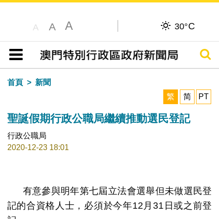
A
C
A
30°
A
搜尋
目錄
首頁
新聞
繁
简
PT
聖誕假期行政公職局繼續推動選民登記
行政公職局
2020-12-23 18:01
有意參與明年第七屆立法會選舉但未做選民登
記的合資格人士，必須於今年12月31日或之前登