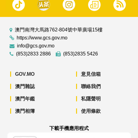
澳門南灣大馬路762-804號中華廣場15樓
https://www.gcs.gov.mo
info@gcs.gov.mo
(853)2833 2886
(853)2835 5426
GOV.MO
意見信箱
澳門雜誌
聯絡我們
澳門年鑑
私隱聲明
澳門相簿
使用條款
下載手機應用程式
澳門政府新聞 APP - App Store 下載
澳門政府新聞 APP - Googl
澳門政府新聞 