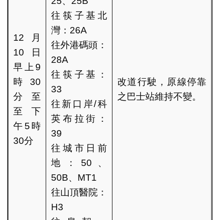
25、25B
往筷子基北
灣：26A
12月
往外港碼頭：
10日
28A
早上9
往筷子基：
時30
改道行駛，原線停靠
33
分至
之巴士站維持不變。
往新口岸/科
至下
英布拉街：
午5時
39
30分
往城市日前
地：50、
50B、MT1
往山頂醫院：
H3