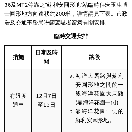
36及MT2停靠之“蘇利安圓形地”站臨時往宋玉生博
士圓形地方向遷移約200米，詳情請見下表。市政
署及交通事務局呼籲駕駛者留意有關安排。
臨時交通安排
日期
及
時
措施
路段
間
海洋大馬路與蘇利
安圓形地之間的一
段海洋花園大馬路
有限度
12月7日
(靠海洋花園一側)；
通車
至13日
靠海洋花園一側的
蘇利安圓形地。