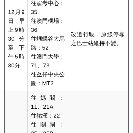
往駕考中心：
12月9
35
日早
往澳門機場：
上9時
36
改道行駛，原線停靠
30分
往蝴蝶谷大馬
之巴士站維持不變。
至下
路：52
午5時
往澳門大學：
30分
71、73
往氹仔中央公
園：MT2
往媽閣：
11、21A
往祐漢：22
往關閘：