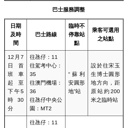
巴士服務調整
日期
臨時不
乘客可選用
及時
巴士
路線
停靠站
之站
點
間
點
12月7
往氹仔：11
日首
往駕考中心：
設於往宋玉
班車
35
“蘇利
生博士圓形
起至
往澳門機場：
安圓形
地方向，距
下午5
36
地”站
原站約200
時30
往氹仔中央公
米之臨時站
分
園：MT2
往氹仔：11