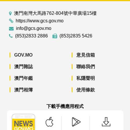
澳門南灣大馬路762-804號中華廣場15樓
https://www.gcs.gov.mo
info@gcs.gov.mo
(853)2833 2886
(853)2835 5426
GOV.MO
意見信箱
澳門雜誌
聯絡我們
澳門年鑑
私隱聲明
澳門相簿
使用條款
下載手機應用程式
澳門政府新聞 APP - App Store 下載
澳門政府新聞 APP - Googl
澳門政府新聞 