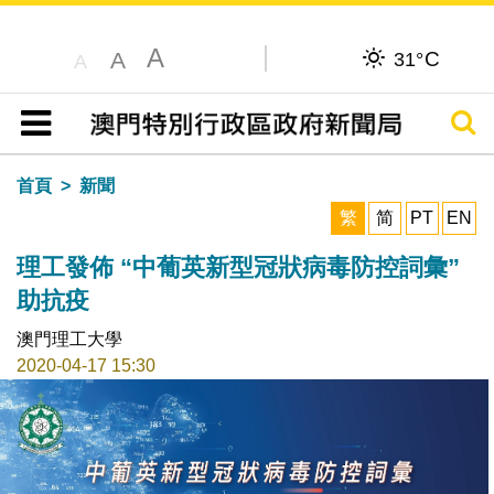
A
C
A
31°
A
搜尋
目錄
首頁
新聞
繁
简
PT
EN
理工發佈 “中葡英新型冠狀病毒防控詞彙”
助抗疫
澳門理工大學
2020-04-17 15:30