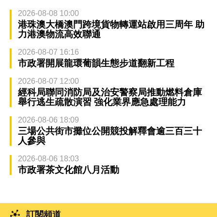
2026-08-08 10:00
港珠澳大橋澳門跨境貨物轉運站啟用三周年 助
力港澳物流高效聯通
2026-08-07 16:16
市政署開展龍環葡韻生態步道翻新工程
2026-08-07 12:00
經科局聯同消防局及治安警察局推動燃料倉庫
舉行逃生疏散演習 強化業界應急處理能力
2026-08-06 18:09
三場公共街市攤位公開競投解釋會逾三百三十
人參與
2026-08-06 18:03
市政署茶文化館八月活動
訂閱頻道