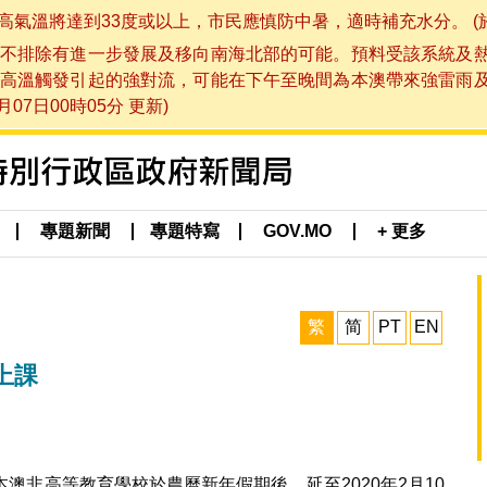
將達到33度或以上，市民應慎防中暑，適時補充水分。 (於 202
不排除有進一步發展及移向南海北部的可能。預料受該系統及
高溫觸發引起的強對流，可能在下午至晚間為本澳帶來強雷雨
07日00時05分 更新)
專題新聞
專題特寫
GOV.MO
+ 更多
繁
简
PT
EN
上課
澳非高等教育學校於農曆新年假期後，延至2020年2月10