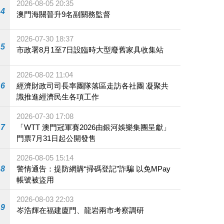
2026-08-05 20:35
4
澳門海關晉升9名副關務監督
2026-07-30 18:37
5
市政署8月1至7日設臨時大型廢舊家具收集站
2026-08-02 11:04
6
經濟財政司司長率團隊落區走訪各社團 凝聚共
識推進經濟民生各項工作
2026-07-30 17:08
7
「WTT 澳門冠軍賽2026由銀河娛樂集團呈獻」
門票7月31日起公開發售
2026-08-05 15:14
8
警情通告：提防網購“掃碼登記”詐騙 以免MPay
帳號被盜用
2026-08-03 22:03
9
岑浩輝在福建廈門、龍岩兩市考察調研