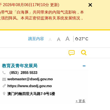
6年08月06日17时10分 更新)
热带气旋「白海豚」共同带来的内陆气流影响，本
及强烈阵风。本局正密切监测有关系统发展情况，
A
A
跳至内容
27°
C
A
教育及青年发展局
（853）2855 5533
webmaster@dsedj.gov.mo
https://www.dsedj.gov.mo
澳门约翰四世大马路7-9号1楼
+ 更多