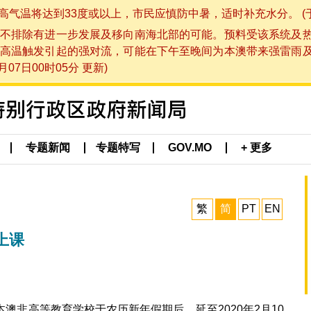
将达到33度或以上，市民应慎防中暑，适时补充水分。 (于 202
不排除有进一步发展及移向南海北部的可能。预料受该系统及
高温触发引起的强对流，可能在下午至晚间为本澳带来强雷雨
07日00时05分 更新)
专题新闻
专题特写
GOV.MO
+ 更多
繁
简
PT
EN
上课
澳非高等教育学校于农历新年假期后，延至2020年2月10