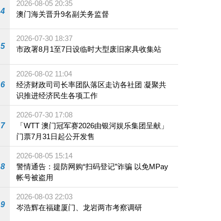
2026-08-05 20:35
4
澳门海关晋升9名副关务监督
2026-07-30 18:37
5
市政署8月1至7日设临时大型废旧家具收集站
2026-08-02 11:04
6
经济财政司司长率团队落区走访各社团 凝聚共
识推进经济民生各项工作
2026-07-30 17:08
7
「WTT 澳门冠军赛2026由银河娱乐集团呈献」
门票7月31日起公开发售
2026-08-05 15:14
8
警情通告：提防网购“扫码登记”诈骗 以免MPay
帐号被盗用
2026-08-03 22:03
9
岑浩辉在福建厦门、龙岩两市考察调研