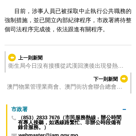
目前，涉事人員已被採取中止執行公共職務的
強制措施，並已開立內部紀律程序，市政署將待整
個司法程序完成後，依法跟進有關程序。
上一則新聞
衛生局今日沒有接獲從武漢回澳後出現發熱及
呼吸道症狀病例
下一則新聞
澳門物業管理業商會、澳門街坊會聯合總會及
澳門不動產管理專業技術人員協會到訪治安警
察局進行冬防會議
市政署
（853）2833 7676（市民服務熱線 - 辦公時間
有專人接聽，如遇線路繁忙、非辦公時段備有
錄音服務。）
webmaster@iam.gov.mo