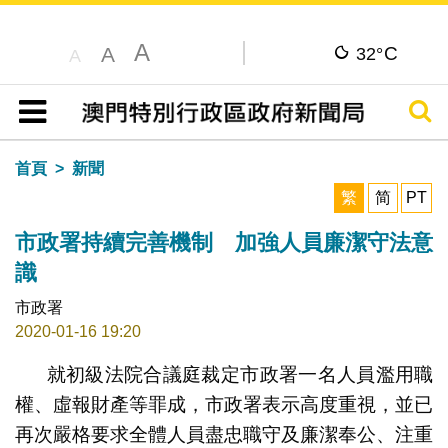
A
C
A
32°
A
搜尋
目錄
首頁
新聞
繁
简
PT
市政署持續完善機制 加強人員廉潔守法意
識
市政署
2020-01-16 19:20
就初級法院合議庭裁定市政署一名人員濫用職
權、虛報財產等罪成，市政署表示高度重視，並已
再次嚴格要求全體人員盡忠職守及廉潔奉公、注重