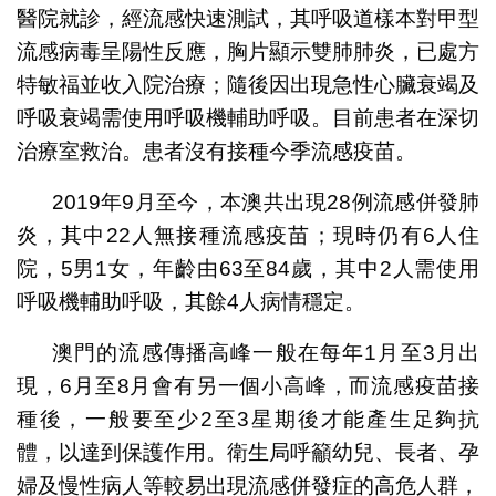
醫院就診，經流感快速測試，其呼吸道樣本對甲型
流感病毒呈陽性反應，胸片顯示雙肺肺炎，已處方
特敏福並收入院治療；隨後因出現急性心臟衰竭及
呼吸衰竭需使用呼吸機輔助呼吸。目前患者在深切
治療室救治。患者沒有接種今季流感疫苗。
2019年9月至今，本澳共出現28例流感併發肺
炎，其中22人無接種流感疫苗；現時仍有6人住
院，5男1女，年齡由63至84歲，其中2人需使用
呼吸機輔助呼吸，其餘4人病情穩定。
澳門的流感傳播高峰一般在每年1月至3月出
現，6月至8月會有另一個小高峰，而流感疫苗接
種後，一般要至少2至3星期後才能產生足夠抗
體，以達到保護作用。衛生局呼籲幼兒、長者、孕
婦及慢性病人等較易出現流感併發症的高危人群，