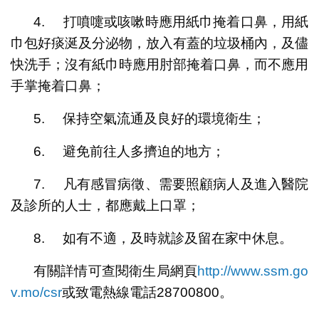
4. 打噴嚏或咳嗽時應用紙巾掩着口鼻，用紙
巾包好痰涎及分泌物，放入有蓋的垃圾桶內，及儘
快洗手；沒有紙巾時應用肘部掩着口鼻，而不應用
手掌掩着口鼻；
5. 保持空氣流通及良好的環境衛生；
6. 避免前往人多擠迫的地方；
7. 凡有感冒病徵、需要照顧病人及進入醫院
及診所的人士，都應戴上口罩；
8. 如有不適，及時就診及留在家中休息。
有關詳情可查閱衛生局網頁
http://www.ssm.go
v.mo/csr
或致電熱線電話28700800。