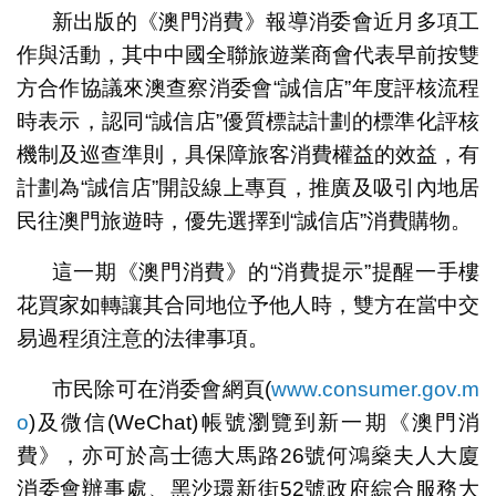
新出版的《澳門消費》報導消委會近月多項工
作與活動，其中中國全聯旅遊業商會代表早前按雙
方合作協議來澳查察消委會“誠信店”年度評核流程
時表示，認同“誠信店”優質標誌計劃的標準化評核
機制及巡查準則，具保障旅客消費權益的效益，有
計劃為“誠信店”開設線上專頁，推廣及吸引內地居
民往澳門旅遊時，優先選擇到“誠信店”消費購物。
這一期《澳門消費》的“消費提示”提醒一手樓
花買家如轉讓其合同地位予他人時，雙方在當中交
易過程須注意的法律事項。
市民除可在消委會網頁(
www.consumer.gov.m
o
)及微信(WeChat)帳號瀏覽到新一期《澳門消
費》，亦可於高士德大馬路26號何鴻燊夫人大廈
消委會辦事處、黑沙環新街52號政府綜合服務大