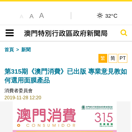
A
C
A
32°
A
搜尋
目錄
首頁
新聞
繁
简
PT
第315期《澳門消費》已出版 專業意見教如
何選用面膜產品
消費者委員會
2019-11-28 12:20