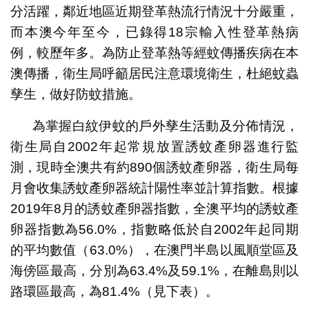
分活躍，鄰近地區近期登革熱流行情況十分嚴重，
而本澳今年至今，已錄得18宗輸入性登革熱病
例，較歷年多。為防止登革熱等經蚊傳播疾病在本
澳傳播，衛生局呼籲居民注意環境衛生，杜絕蚊蟲
孳生，做好防蚊措施。
為掌握白紋伊蚊的戶外孳生活動及分佈情況，
衛生局自2002年起常規放置誘蚊產卵器進行監
測，現時全澳共有約890個誘蚊產卵器，衛生局每
月會收集誘蚊產卵器統計陽性率並計算指數。根據
2019年8月的誘蚊產卵器指數，全澳平均的誘蚊產
卵器指數為56.0%，指數略低於自2002年起同期
的平均數值（63.0%），在澳門半島以風順堂區及
海傍區最高，分別為63.4%及59.1%，在離島則以
路環區最高，為81.4%（見下表）。