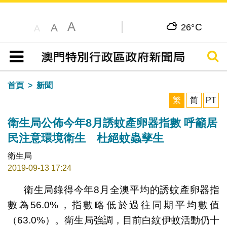
A
C
A
26°
A
搜尋
目錄
首頁
新聞
繁
简
PT
衛生局公佈今年8月誘蚊產卵器指數 呼籲居
民注意環境衛生 杜絕蚊蟲孳生
衛生局
2019-09-13 17:24
衛生局錄得今年8月全澳平均的誘蚊產卵器指
數為56.0%，指數略低於過往同期平均數值
（63.0%）。衛生局強調，目前白紋伊蚊活動仍十