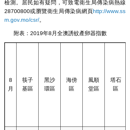
檢測。居民如有疑問，可致電衛生局傳染病熱線
28700800或瀏覽衛生局傳染病網頁
http://www.ss
m.gov.mo/csr/
。
附表：2019年8月全澳誘蚊產卵器指數
8
筷子
黑沙
海傍
風順
塔石
月
基區
環區
區
堂區
區