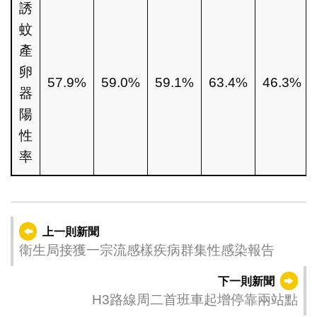
誘
蚊
產
卵
57.9%
59.0%
59.1%
63.4%
46.3%
器
陽
性
率
上一則新聞
衛生局接獲一宗流感樣疾病群集性感染報告
下一則新聞
H3路線周二首班車起增停靠兩站點