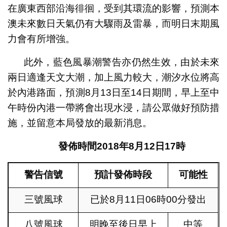
在廣東西部沿海徘徊，受到其環流的影響，預測本
澳未來數日天氣仍有大驟雨及雷暴，而明日末期風
力會有所增強。
此外，藍色風暴潮警告亦仍然生效，由於未來
兩日適逢天文大潮，加上風力較大，潮汐水位將高
於內港路面，預測8月13日至14日期間，早上至中
午時份內港一帶將會出現水浸，請公眾做好預防措
施，並留意本局發放的最新消息。
發佈時間
2018
年
8
月
12
日
17
時
警告信號
預計發佈時段
可能性
三號風球
已於8月11日06時00分發出
八號風球
明晚至後日早上
中等