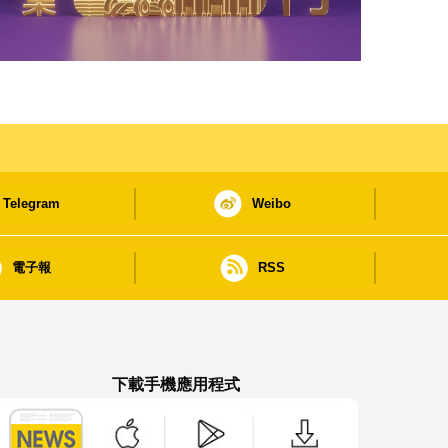
Telegram
Weibo
電子報
RSS
下載手機應用程式
澳門政府新聞 APP - App Store 下載
澳門政府新聞 APP - Google Pla
澳門政府新聞 APP -