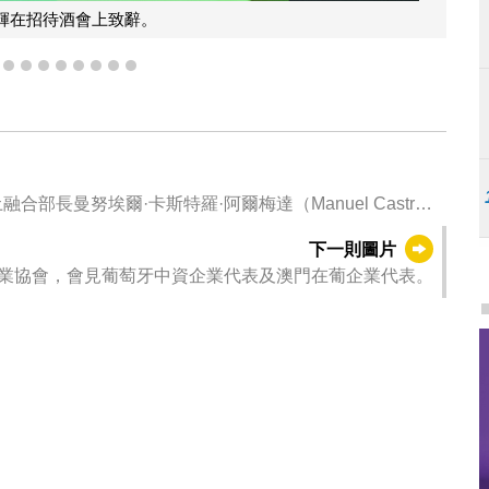
輝在招待酒會上致辭。
5
6
7
8
9
10
11
12
13
長曼努埃爾·卡斯特羅·阿爾梅達（Manuel Castro
下一則圖片
業協會，會見葡萄牙中資企業代表及澳門在葡企業代表。