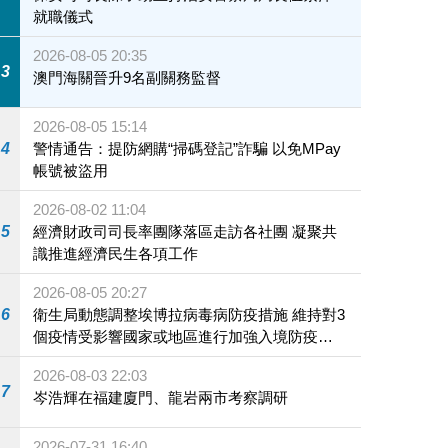
就職儀式
2026-08-05 20:35
3
澳門海關晉升9名副關務監督
2026-08-05 15:14
4
警情通告：提防網購“掃碼登記”詐騙 以免MPay
帳號被盜用
2026-08-02 11:04
5
經濟財政司司長率團隊落區走訪各社團 凝聚共
識推進經濟民生各項工作
2026-08-05 20:27
6
衛生局動態調整埃博拉病毒病防疫措施 維持對3
個疫情受影響國家或地區進行加強入境防疫措
施
2026-08-03 22:03
7
岑浩輝在福建廈門、龍岩兩市考察調研
2026-07-31 16:40