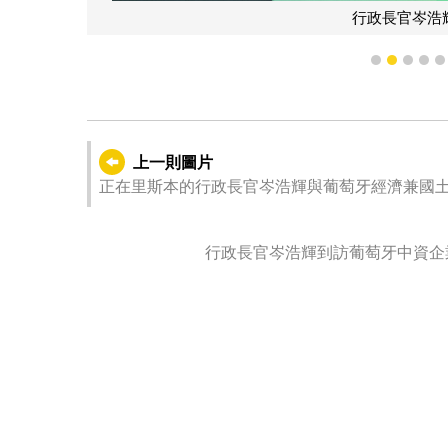
行政長官岑浩
1
2
3
4
上一則圖片
正在里斯本的行政長官岑浩輝與葡萄牙經濟兼國土融合部
Almeida）會面。
行政長官岑浩輝到訪葡萄牙中資企