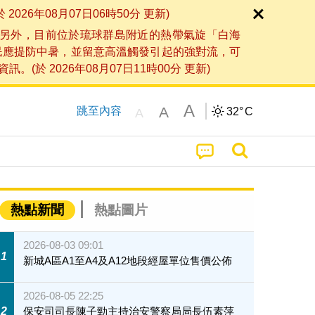
6年08月07日06時50分 更新)
另外，目前位於琉球群島附近的熱帶氣旋「白海
民應提防中暑，並留意高溫觸發引起的強對流，可
2026年08月07日11時00分 更新)
A
A
跳至內容
32°
C
A
熱點新聞
熱點圖片
2026-08-03 09:01
1
新城A區A1至A4及A12地段經屋單位售價公佈
2026-08-05 22:25
2
保安司司長陳子勁主持治安警察局局長伍素萍