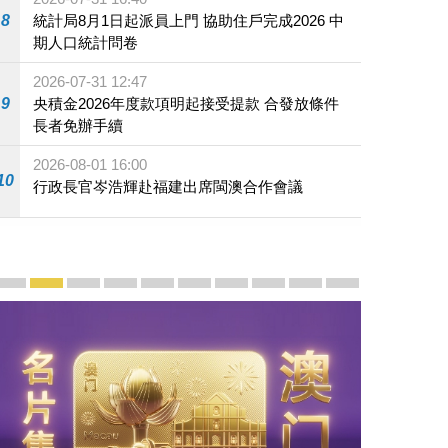
8
統計局8月1日起派員上門 協助住戶完成2026 中
期人口統計問卷
2026-07-31 12:47
9
央積金2026年度款項明起接受提款 合發放條件
長者免辦手續
2026-08-01 16:00
10
行政長官岑浩輝赴福建出席閩澳合作會議
宣傳及推廣
賡續中葡傳統友誼 續寫“一國兩制”新篇章 — 澳門“一國
澳門名片集
行政長官岑浩輝11月18日發表2026年施政報
施政特寫
澳門特別行政區經濟和社會發展第二個五
橫琴粵澳深度合作區專題網站
施政小講堂
走進澳門
澳門相簿2020
《澳门微视