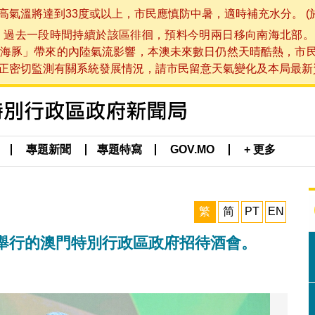
將達到33度或以上，市民應慎防中暑，適時補充水分。 (於 202
，過去一段時間持續於該區徘徊，預料今明兩日移向南海北部。
海豚」帶來的內陸氣流影響，本澳未來數日仍然天晴酷熱，市
切監測有關系統發展情況，請市民留意天氣變化及本局最新資訊。(於 
專題新聞
專題特寫
GOV.MO
+ 更多
繁
简
PT
EN
舉行的澳門特別行政區政府招待酒會。