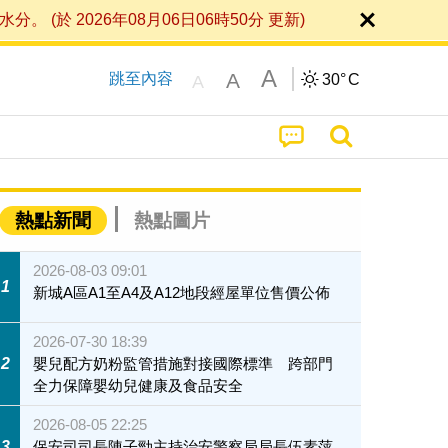
 2026年08月06日06時50分 更新)
A
A
跳至內容
30°
C
A
熱點新聞
熱點圖片
2026-08-03 09:01
1
新城A區A1至A4及A12地段經屋單位售價公佈
2026-07-30 18:39
2
嬰兒配方奶粉監管措施對接國際標準 跨部門
全力保障嬰幼兒健康及食品安全
2026-08-05 22:25
3
保安司司長陳子勁主持治安警察局局長伍素萍