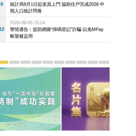
9
統計局8月1日起派員上門 協助住戶完成2026 中
期人口統計問卷
2026-08-05 15:14
10
警情通告：提防網購“掃碼登記”詐騙 以免MPay
帳號被盜用
宣傳及推廣
賡續中葡傳統友誼 續寫“一國兩制”新篇章 — 澳門“一國
澳門名片集
行政長官岑浩輝11月18日發表2026年施政報
施政特寫
澳門特別行政區經濟和社會發展第二個五
橫琴粵澳深度合作區專題網站
施政小講堂
走進澳門
澳門相簿2020
《澳门微视