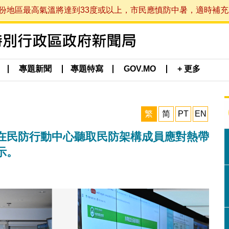
最高氣溫將達到33度或以上，市民應慎防中暑，適時補充水分。 (於
專題新聞
專題特寫
GOV.MO
+ 更多
繁
简
PT
EN
在民防行動中心聽取民防架構成員應對熱帶
示。