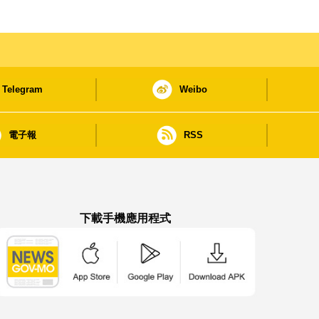
Telegram
Weibo
電子報
RSS
下載手機應用程式
澳門政府新聞 APP - App Store 下載
澳門政府新聞 APP - Google Pla
澳門政府新聞 APP -