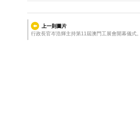
上一則圖片
行政長官岑浩輝主持第11屆澳門工展會開幕儀式