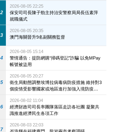
2026-08-05 22:25
2
保安司司長陳子勁主持治安警察局局長伍素萍
就職儀式
2026-08-05 20:35
3
澳門海關晉升9名副關務監督
2026-08-05 15:14
4
警情通告：提防網購“掃碼登記”詐騙 以免MPay
帳號被盜用
2026-08-05 20:27
5
衛生局動態調整埃博拉病毒病防疫措施 維持對3
個疫情受影響國家或地區進行加強入境防疫措
施
2026-08-02 11:04
6
經濟財政司司長率團隊落區走訪各社團 凝聚共
識推進經濟民生各項工作
2026-08-03 22:03
7
岑浩輝在福建廈門、龍岩兩市考察調研