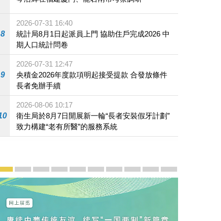
2026-07-31 16:40
8
統計局8月1日起派員上門 協助住戶完成2026 中
期人口統計問卷
2026-07-31 12:47
9
央積金2026年度款項明起接受提款 合發放條件
長者免辦手續
2026-08-06 10:17
10
衛生局於8月7日開展新一輪“長者安裝假牙計劃”
致力構建“老有所醫”的服務系統
宣傳及推廣
賡續中葡傳統友誼 續寫“一國兩制”新篇章 — 澳門“一國
澳門名片集
行政長官岑浩輝11月18日發表2026年施政報
施政特寫
澳門特別行政區經濟和社會發展第二個五
橫琴粵澳深度合作區專題網站
施政小講堂
走進澳門
澳門相簿2020
《澳门微视