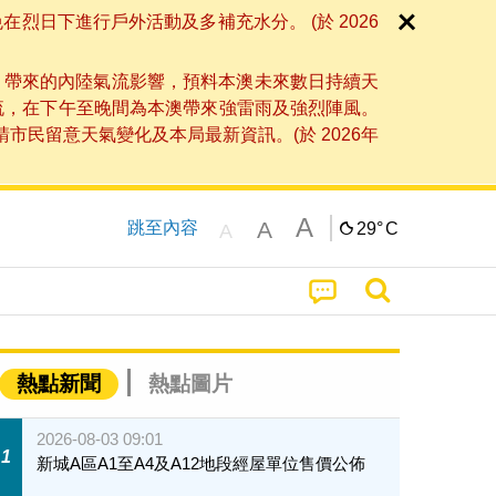
日下進行戶外活動及多補充水分。 (於 2026
」帶來的內陸氣流影響，預料本澳未來數日持續天
流，在下午至晚間為本澳帶來強雷雨及強烈陣風。
民留意天氣變化及本局最新資訊。(於 2026年
A
A
跳至內容
29°
C
A
熱點新聞
熱點圖片
2026-08-03 09:01
1
新城A區A1至A4及A12地段經屋單位售價公佈