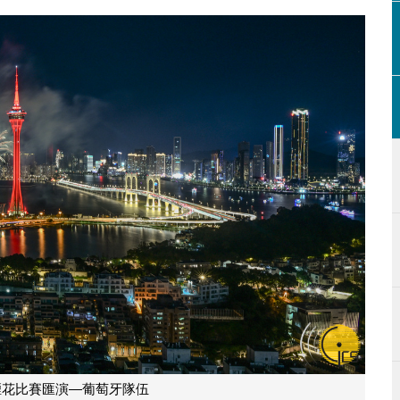
煙花比賽匯演—葡萄牙隊伍