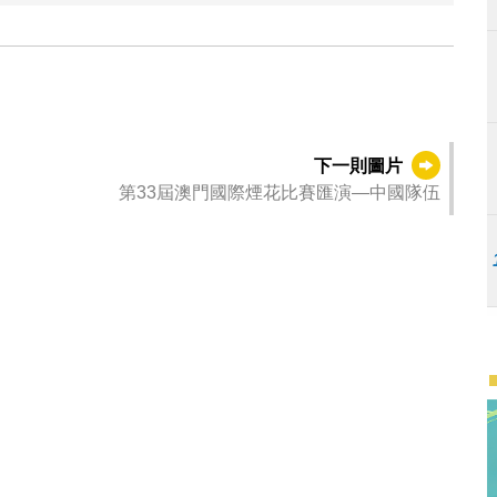
。
下一則圖片
第33屆澳門國際煙花比賽匯演—中國隊伍