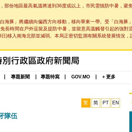
部份地區最高氣溫將達到36度或以上，市民需慎防中暑，避免在烈
白海豚」將繼續向偏西方向移動，移向華東一帶。受「白海豚
避免長時間在戶外逗留及提防中暑，並留意高溫觸發引起的強對
8日)移入南海北部並減弱。本局正密切監測有關系統發展情況，請市
專題新聞
專題特寫
GOV.MO
+ 更多
繁
简
PT
EN
牙隊伍